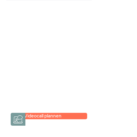
Stel jouw badkamer
samen via een
videogesprek
Inspiratie gevonden op internet,
maar je weet niet hoe je zelf een
hele badkamer moet samenstellen?
Een videogesprek met Gevelaar is
eenvoudig en verrassend
persoonlijk.
→
Hoe werkt het?
Videocall plannen