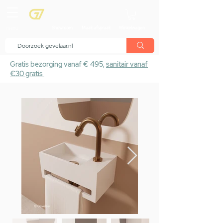
menu
Showroom
Maak afspraak
Winkelwagen
Gratis bezorging vanaf € 495,
sanitair vanaf
€30 gratis