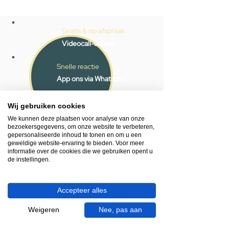
Gratis & op afspraak
Videocall-advies
Snelle reactie
App ons via Whatsapp
Ma - za bereikbaar
Wij gebruiken cookies
053 - 431 74 80
We kunnen deze plaatsen voor analyse van onze
bezoekersgegevens, om onze website te verbeteren,
gepersonaliseerde inhoud te tonen en om u een
Heb je hulp nodig?
geweldige website-ervaring te bieden. Voor meer
We helpen je graag.
informatie over de cookies die we gebruiken opent u
de instellingen.
Wij zijn op werkdagen telefonisch bereikbaar
van 09.00 tot 18.00 uur, donderdag tot 20.00
uur en op zaterdagen van 09.00 tot 16.00
Accepteer alles
uur.
Weigeren
Nee, pas aan
053 - 431 74 80