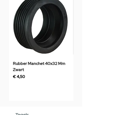
Rubber Manchet 40x32 Mm
Tegelstaal
Zwart
Prijs
€ 3,50
Prijs
€ 4,50
Tegels