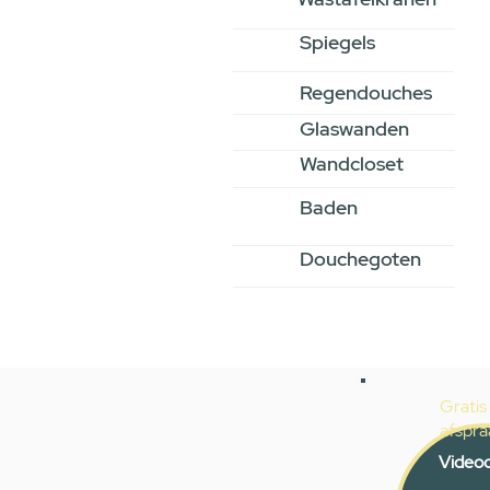
Spiegels
Regendouches
Glaswanden
Wandcloset
Baden
Douchegoten
Gratis
afspra
Videoc