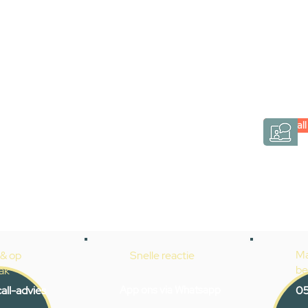
via een videogespre
Inspiratie gevonden op internet, maar je weet ni
hele badkamer moet samenstellen? Een video
Gevelaar is eenvoudig en verrassend persoonlij
Videocall
→
Hoe werkt het?
Ma
 & op
Snelle reactie
be
ak
all-advies
App ons via Whatsapp
05