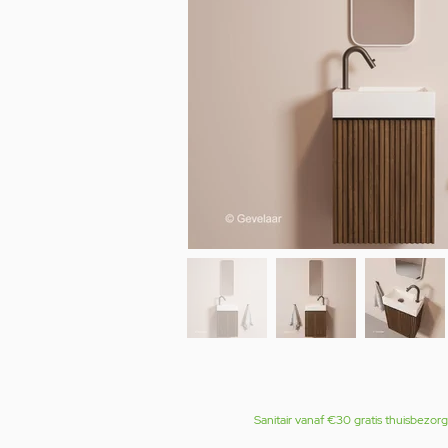
Sanitair vanaf €30 gratis thuisbezor