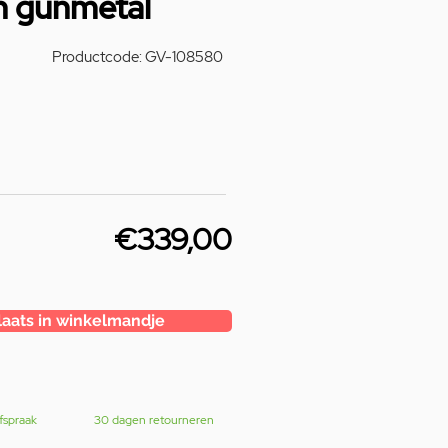
n gunmetal
Productcode: GV-108580
€339,00
laats in winkelmandje
fspraak
30 dagen retourneren