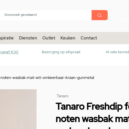
menu
Sho
spiratie
Diensten
Outlet
Keuken
Contact
r vanaf €30
Bezorging op afspraak
Al vele tevre
st-noten-wasbak-mat-wit-omkeerbaar-kraan-gunmetal
Tanaro
Tanaro Freshdip f
noten wasbak mat