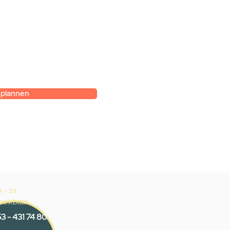
k
et hoe je zelf een
gesprek met
k.
 plannen
 - za
reikbaar
3 - 431 74 80