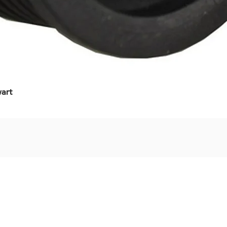
art
Snel overzicht
Stel jouw badkamer