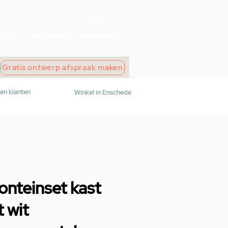
wroom
Maak afspraak
Winkelwagen
Gratis ontwerp afspraak maken
den klanten
Winkel in Enschede
onteinset kast
 wit