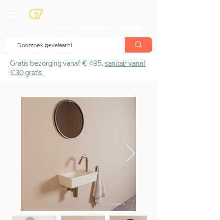
menu
Showroom
Maak afspraak
Winkelwagen
Gratis bezorging vanaf € 495,
sanitair vanaf
€30 gratis