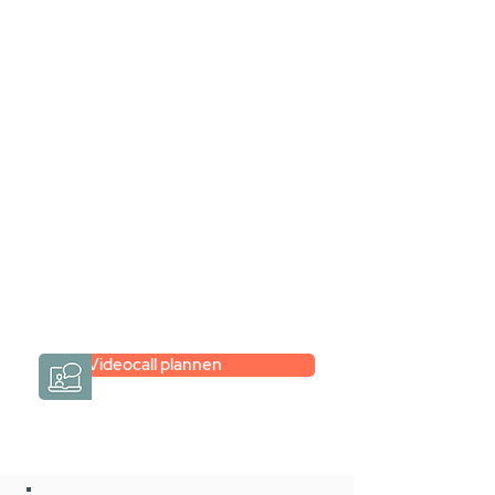
Stel jouw badkamer
samen via een
videogesprek
Inspiratie gevonden op internet,
maar je weet niet hoe je zelf een
hele badkamer moet samenstellen?
Een videogesprek met Gevelaar is
eenvoudig en verrassend
persoonlijk.
→
Hoe werkt het?
Videocall plannen