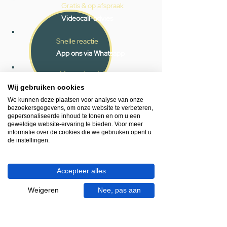
Gratis & op afspraak
Videocall-advies
Snelle reactie
App ons via Whatsapp
Ma - za bereikbaar
Wij gebruiken cookies
053 - 431 74 80
We kunnen deze plaatsen voor analyse van onze
bezoekersgegevens, om onze website te verbeteren,
Heb je hulp nodig?
gepersonaliseerde inhoud te tonen en om u een
We helpen je graag.
geweldige website-ervaring te bieden. Voor meer
informatie over de cookies die we gebruiken opent u
Wij zijn op werkdagen telefonisch bereikbaar
de instellingen.
van 09.00 tot 18.00 uur, donderdag tot 20.00
uur en op zaterdagen van 09.00 tot 16.00
uur.
Accepteer alles
Weigeren
Nee, pas aan
053 - 431 74 80
info@gevelaar.nl
Haaksbergerstraat 201