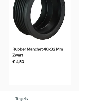
Rubber Manchet 40x32 Mm
Tegelstaal
Zwart
Prijs
€ 3,50
Prijs
€ 4,50
Tegels