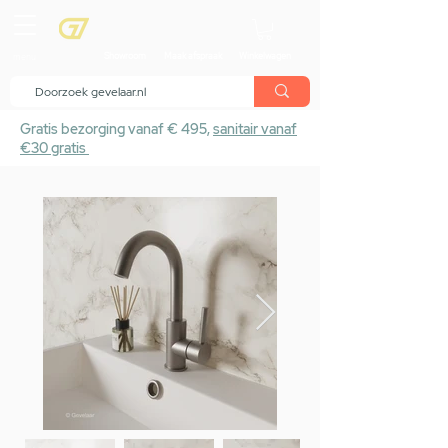
menu
Showroom
Maak afspraak
Winkelwagen
Gratis bezorging vanaf € 495,
sanitair vanaf
€30 gratis