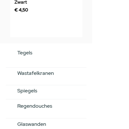
Zwart
Prijs
€ 3,50
Prijs
€ 4,50
Tegels
Wastafelkranen
Spiegels
Regendouches
Glaswanden