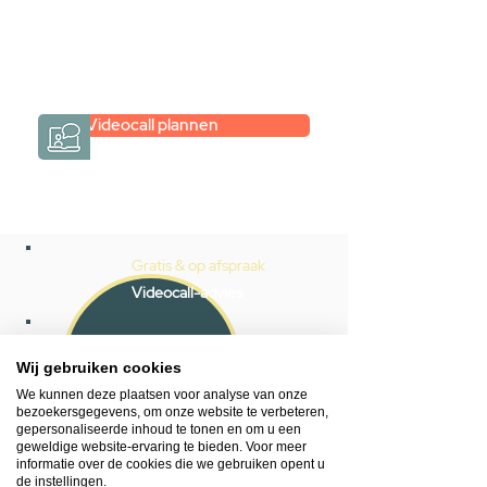
eenvoudig en verrassend
persoonlijk.
→
Hoe werkt het?
Videocall plannen
Gratis & op afspraak
Videocall-advies
Snelle reactie
App ons via Whatsapp
Wij gebruiken cookies
We kunnen deze plaatsen voor analyse van onze
Ma - za bereikbaar
bezoekersgegevens, om onze website te verbeteren,
gepersonaliseerde inhoud te tonen en om u een
053 - 431 74 80
geweldige website-ervaring te bieden. Voor meer
informatie over de cookies die we gebruiken opent u
de instellingen.