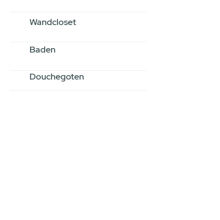
Wandcloset
Baden
Douchegoten
Stel jouw badkamer
samen via een
videogesprek
Inspiratie gevonden op internet,
maar je weet niet hoe je zelf een
hele badkamer moet samenstellen?
Een videogesprek met Gevelaar is