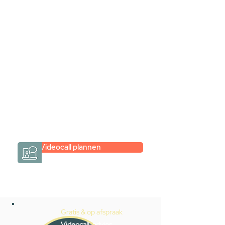
samen via een
videogesprek
Inspiratie gevonden op internet,
maar je weet niet hoe je zelf een
hele badkamer moet samenstellen?
Een videogesprek met Gevelaar is
eenvoudig en verrassend
persoonlijk.
→
Hoe werkt het?
Videocall plannen
Gratis & op afspraak
Videocall-advies