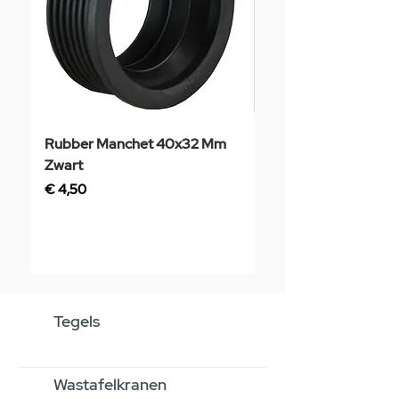
Rubber Manchet 40x32 Mm
Tegelstaal
Zwart
Prijs
€ 3,50
Prijs
€ 4,50
Tegels
Wastafelkranen