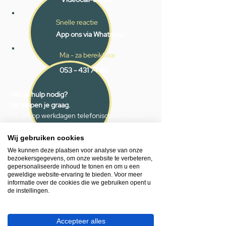
Snelle reactie
App ons via Whatsapp
Ma - za bereikbaar
053 - 431 74 80
Heb je hulp nodig?
We helpen je graag.
Wij zijn op werkdagen telefonisch bereikbaar
van 09.00 tot 18.00 uur, donderdag tot 20.00
uur en op zaterdagen van 09.00 tot 16.00
Wij gebruiken cookies
uur.
We kunnen deze plaatsen voor analyse van onze
bezoekersgegevens, om onze website te verbeteren,
gepersonaliseerde inhoud te tonen en om u een
053 - 431 74 80
geweldige website-ervaring te bieden. Voor meer
informatie over de cookies die we gebruiken opent u
info@gevelaar.nl
de instellingen.
Haaksbergerstraat 201
7513 EM Enschede
Accepteer alles
KVK:
92090354