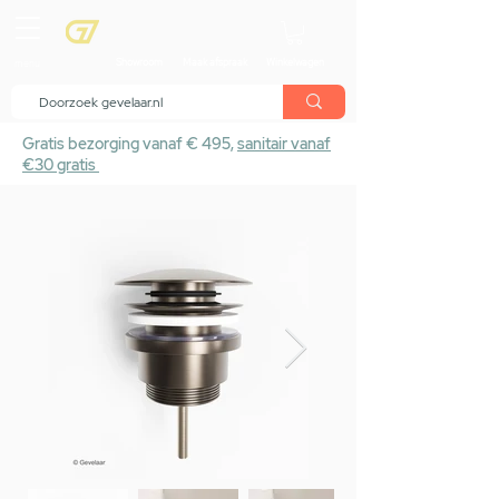
menu
Showroom
Maak afspraak
Winkelwagen
Gratis bezorging vanaf € 495,
sanitair vanaf
€30 gratis