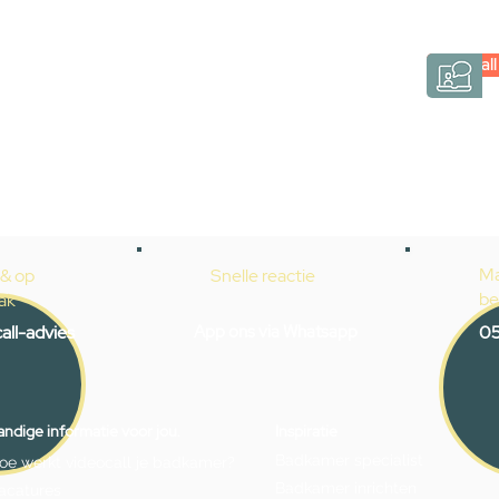
Gevelaar is eenvoudig en verrassend persoonlij
Videocall
→
Hoe werkt het?
Ma
 & op
Snelle reactie
be
ak
all-advies
App ons via Whatsapp
05
ndige informatie voor jou.
Inspiratie
Badkamer specialist
oe werkt videocall je badkamer?
Badkamer inrichten
acatures