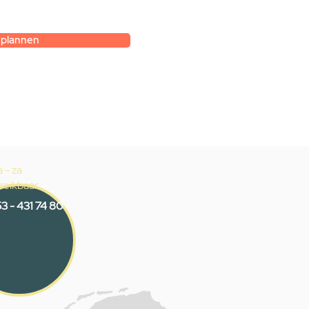
k.
 plannen
 - za
reikbaar
3 - 431 74 80