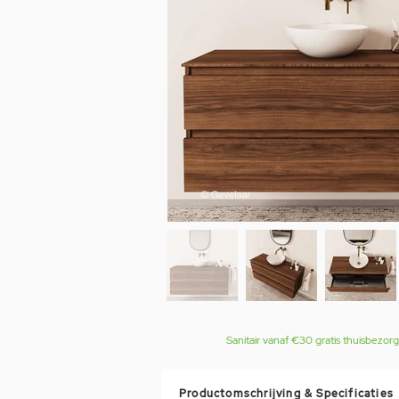
Sanitair vanaf €30 gratis thuisbezor
Productomschrijving & Specificaties