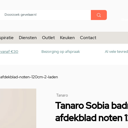
menu
Sho
spiratie
Diensten
Outlet
Keuken
Contact
r vanaf €30
Bezorging op afspraak
Al vele tevre
-afdekblad-noten-120cm-2-laden
Tanaro
Tanaro Sobia ba
afdekblad noten 