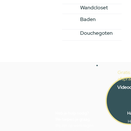
Wandcloset
Baden
Douchegoten
Gratis
afspra
Videoc
Heb je hulp nodig?
Ha
We helpen je graag.
H
Wij zijn op werkdagen
V