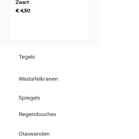
Zwart
Prijs
€ 3,50
Prijs
€ 4,50
Tegels
Wastafelkranen
Spiegels
Regendouches
Glaswanden