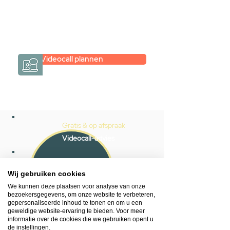
eenvoudig en verrassend
persoonlijk.
→
Hoe werkt het?
Videocall plannen
Gratis & op afspraak
Videocall-advies
Snelle reactie
App ons via Whatsapp
Wij gebruiken cookies
We kunnen deze plaatsen voor analyse van onze
Ma - za bereikbaar
bezoekersgegevens, om onze website te verbeteren,
gepersonaliseerde inhoud te tonen en om u een
053 - 431 74 80
geweldige website-ervaring te bieden. Voor meer
informatie over de cookies die we gebruiken opent u
de instellingen.