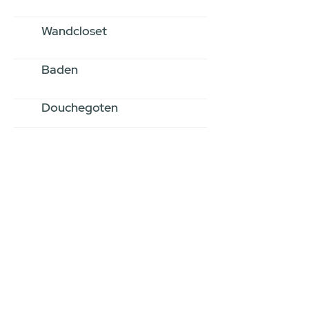
Wandcloset
Baden
Douchegoten
Stel jouw badkamer
samen via een
videogesprek
Inspiratie gevonden op internet,
maar je weet niet hoe je zelf een
hele badkamer moet samenstellen?
Een videogesprek met Gevelaar is