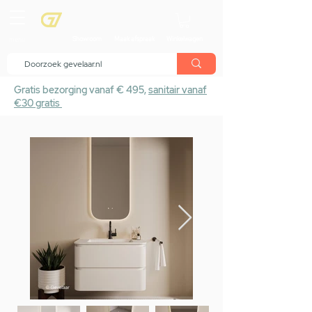
menu
Showroom
Maak afspraak
Winkelwagen
Gratis bezorging vanaf € 495,
sanitair vanaf
€30 gratis