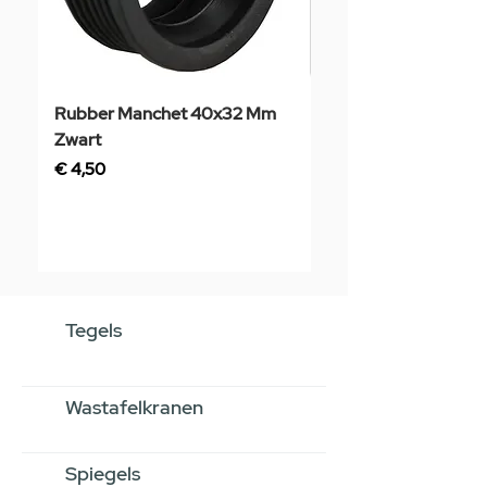
Rubber Manchet 40x32 Mm
Tegelstaal
Zwart
Prijs
€ 3,50
Prijs
€ 4,50
Tegels
Wastafelkranen
Spiegels