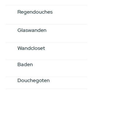
Regendouches
Glaswanden
Wandcloset
Baden
Douchegoten
Stel jouw badkamer
samen via een
videogesprek