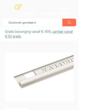
menu
Showroom
Maak afspraak
Winkelwagen
Gratis bezorging vanaf € 495,
sanitair vanaf
€30 gratis