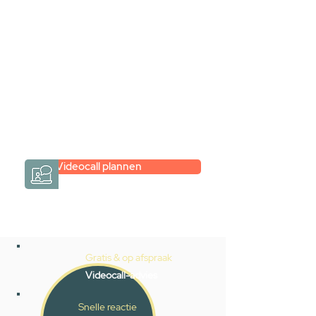
Inspiratie gevonden op internet,
maar je weet niet hoe je zelf een
hele badkamer moet samenstellen?
Een videogesprek met Gevelaar is
eenvoudig en verrassend
persoonlijk.
→
Hoe werkt het?
Videocall plannen
Gratis & op afspraak
Videocall-advies
Snelle reactie