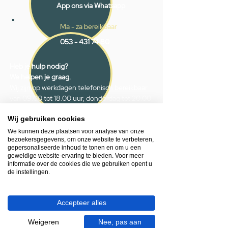
App ons via Whatsapp
Ma - za bereikbaar
053 - 431 74 80
Heb je hulp nodig?
We helpen je graag.
Wij zijn op werkdagen telefonisch bereikbaar
van 09.00 tot 18.00 uur, donderdag tot 20.00
uur en op zaterdagen van 09.00 tot 16.00
uur.
Wij gebruiken cookies
We kunnen deze plaatsen voor analyse van onze
bezoekersgegevens, om onze website te verbeteren,
053 - 431 74 80
gepersonaliseerde inhoud te tonen en om u een
geweldige website-ervaring te bieden. Voor meer
info@gevelaar.nl
informatie over de cookies die we gebruiken opent u
Haaksbergerstraat 201
de instellingen.
7513 EM Enschede
KVK:
92090354
Accepteer alles
BTW: NL865881091B01
Weigeren
Nee, pas aan