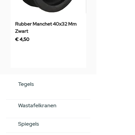
Rubber Manchet 40x32 Mm
Tegelstaal
Zwart
Prijs
€ 3,50
Prijs
€ 4,50
Tegels
Wastafelkranen
Spiegels