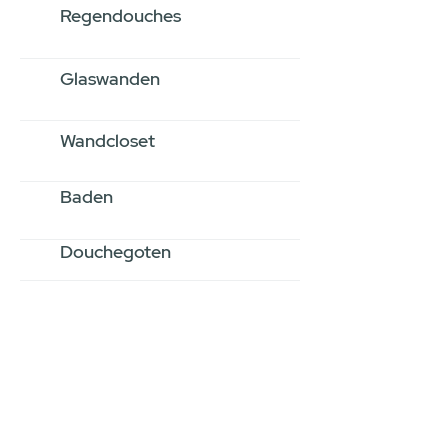
Regendouches
Glaswanden
Wandcloset
Baden
Douchegoten
Stel jouw badkamer
samen via een
videogesprek
Inspiratie gevonden op internet,