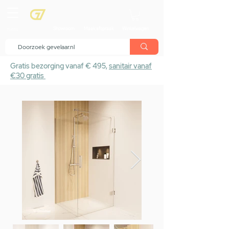
menu
Showroom
Maak afspraak
Winkelwagen
Gratis bezorging vanaf € 495,
sanitair vanaf
€30 gratis