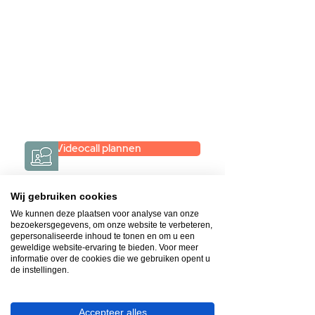
maar je weet niet hoe je zelf een
hele badkamer moet samenstellen?
Een videogesprek met Gevelaar is
eenvoudig en verrassend
persoonlijk.
→
Hoe werkt het?
Videocall plannen
Wij gebruiken cookies
We kunnen deze plaatsen voor analyse van onze
bezoekersgegevens, om onze website te verbeteren,
gepersonaliseerde inhoud te tonen en om u een
Gratis & op afspraak
geweldige website-ervaring te bieden. Voor meer
Videocall-advies
informatie over de cookies die we gebruiken opent u
de instellingen.
Snelle reactie
App ons via Whatsapp
Accepteer alles