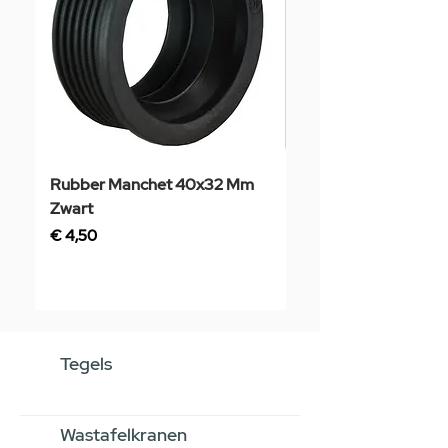
Rubber Manchet 40x32 Mm
Tegelstaal
Zwart
Prijs
€ 3,50
Prijs
€ 4,50
Tegels
Wastafelkranen