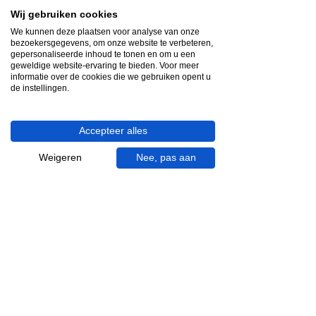
Videocall-advies
Wij gebruiken cookies
Snelle reactie
We kunnen deze plaatsen voor analyse van onze
bezoekersgegevens, om onze website te verbeteren,
App ons via Whatsapp
gepersonaliseerde inhoud te tonen en om u een
geweldige website-ervaring te bieden. Voor meer
informatie over de cookies die we gebruiken opent u
Ma - za bereikbaar
de instellingen.
053 - 431 74 80
Accepteer alles
Heb je hulp nodig?
We helpen je graag.
Weigeren
Nee, pas aan
Wij zijn op werkdagen telefonisch bereikbaar
van 09.00 tot 18.00 uur, donderdag tot 20.00
uur en op zaterdagen van 09.00 tot 16.00
uur.
053 - 431 74 80
info@gevelaar.nl
Haaksbergerstraat 201
7513 EM Enschede
KVK:
92090354