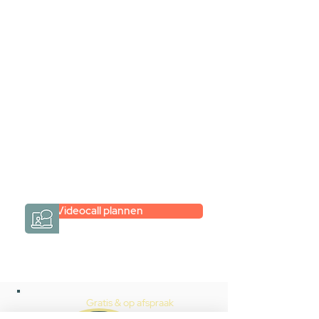
samen via een
videogesprek
Inspiratie gevonden op internet,
maar je weet niet hoe je zelf een
hele badkamer moet samenstellen?
Een videogesprek met Gevelaar is
eenvoudig en verrassend
persoonlijk.
→
Hoe werkt het?
Videocall plannen
Gratis & op afspraak