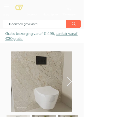
menu
Showroom
Maak afspraak
Winkelwagen
Gratis bezorging vanaf € 495,
sanitair vanaf
€30 gratis