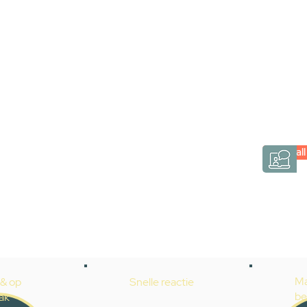
Stel jouw badkamer
via een videogespre
Inspiratie gevonden op internet, maar je weet ni
hele badkamer moet samenstellen? Een video
Gevelaar is eenvoudig en verrassend persoonlij
Videocall
→
Hoe werkt het?
Ma
 & op
Snelle reactie
be
ak