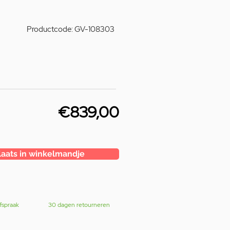
Productcode: GV-108303
€839,00
laats in winkelmandje
fspraak
30 dagen retourneren