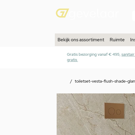
Bekijk ons assortiment
Ruimte
In
Gratis bezorging vanaf € 495,
sanitai
gratis
/
toiletset-vesta-flush-shade-gl