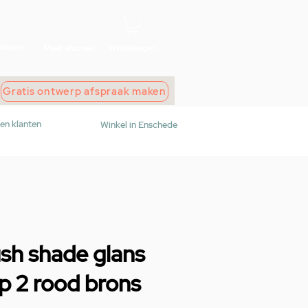
wroom
Maak afspraak
Winkelwagen
Gratis ontwerp afspraak maken
den klanten
Winkel in Enschede
ush shade glans
p 2 rood brons