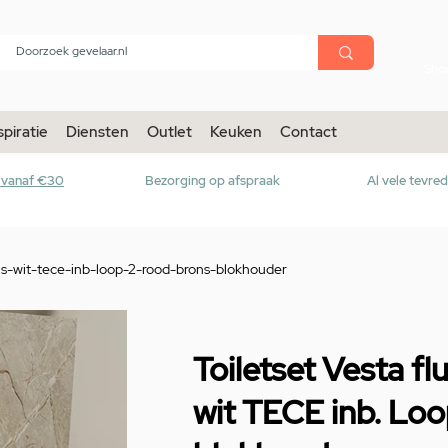
menu
Sho
spiratie
Diensten
Outlet
Keuken
Contact
r vanaf €30
Bezorging op afspraak
Al vele tevre
ans-wit-tece-inb-loop-2-rood-brons-blokhouder
Toiletset Vesta fl
wit TECE inb. Loo