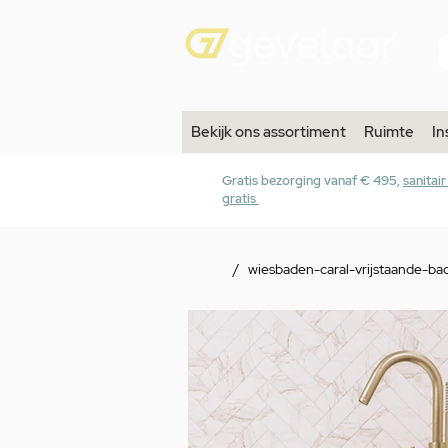
Bekijk ons assortiment
Ruimte
In
Gratis bezorging vanaf € 495,
sanitai
gratis
/
wiesbaden-caral-vrijstaande-b