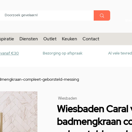
menu
Sho
spiratie
Diensten
Outlet
Keuken
Contact
r vanaf €30
Bezorging op afspraak
Al vele tevre
admengkraan-compleet-geborsteld-messing
Wiesbaden
Wiesbaden Caral 
badmengkraan c