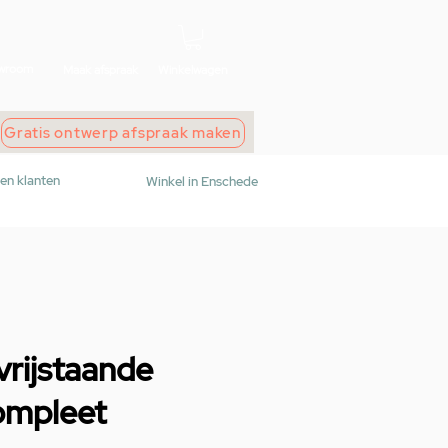
wroom
Maak afspraak
Winkelwagen
Gratis ontwerp afspraak maken
den klanten
Winkel in Enschede
vrijstaande
ompleet