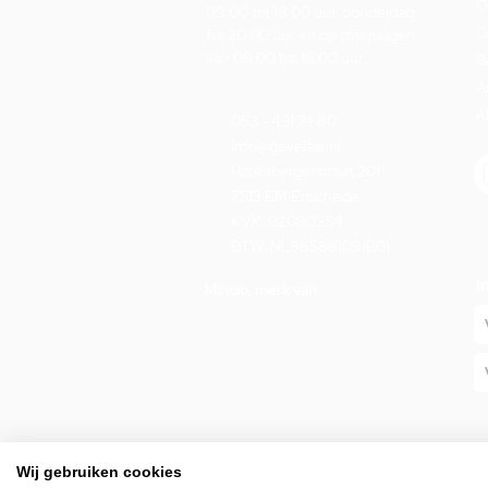
O
09.00 tot 18.00 uur, donderdag
G
tot 20.00 uur en op zaterdagen
van 09.00 tot 16.00 uur.
B
A
A
053 - 431 74 80
info@gevelaar.nl
Haaksbergerstraat 201
7513 EM Enschede
KVK: 92090354
BTW: NL865881091B01
I
Mincio, merk van
Wij gebruiken cookies