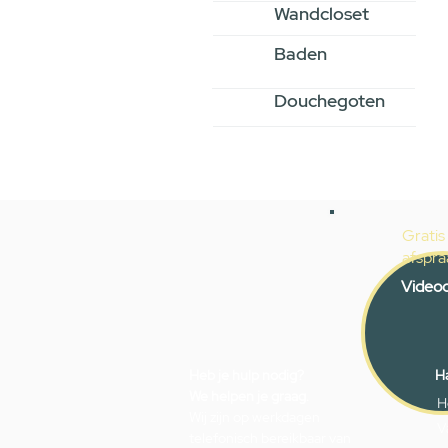
Wandcloset
Baden
Douchegoten
Gratis
afspra
Videoc
Heb je hulp nodig?
Ha
We helpen je graag.
H
Wij zijn op werkdagen
V
telefonisch bereikbaar van