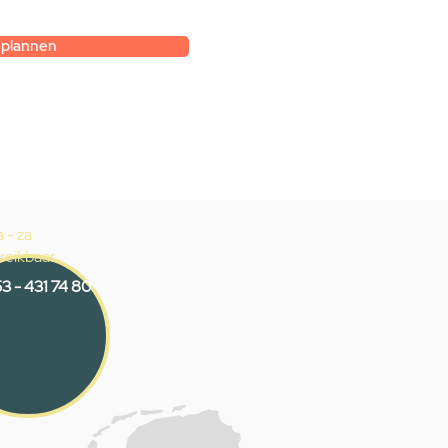
 plannen
 - za
reikbaar
3 - 431 74 80