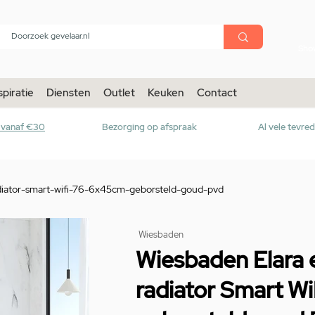
menu
Sho
spiratie
Diensten
Outlet
Keuken
Contact
r vanaf €30
Bezorging op afspraak
Al vele tevre
adiator-smart-wifi-76-6x45cm-geborsteld-goud-pvd
Wiesbaden
Wiesbaden Elara e
radiator Smart W