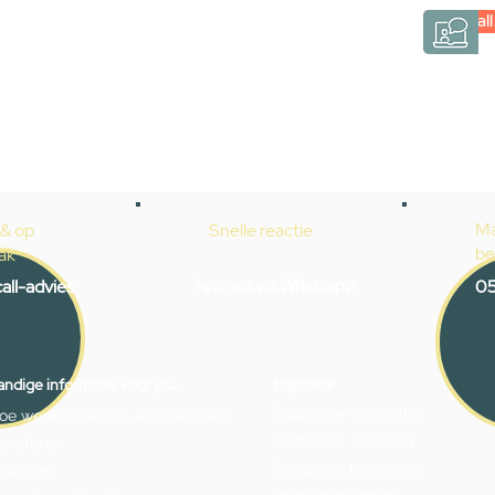
Videocall
→
Hoe werkt het?
Ma
 & op
Snelle reactie
be
ak
all-advies
App ons via Whatsapp
05
ndige informatie voor jou.
Inspiratie
Badkamer specialist
oe werkt videocall je badkamer?
Badkamer inrichten
acatures
Complete badkamer
ver ons