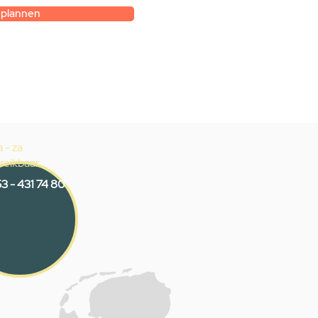
 plannen
 - za
reikbaar
3 - 431 74 80