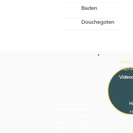
Baden
Douchegoten
Gratis
afspra
Videoc
Heb je hulp nodig?
Ha
We helpen je graag.
H
Wij zijn op werkdagen
V
telefonisch bereikbaar van
O
09.00 tot 18.00 uur, donderdag