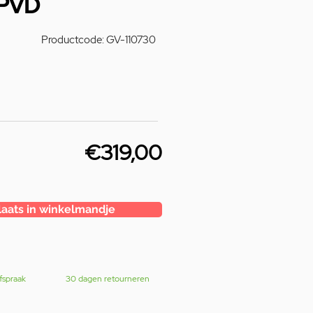
 PVD
Productcode: GV-110730
€319,00
laats in winkelmandje
fspraak
30 dagen retourneren