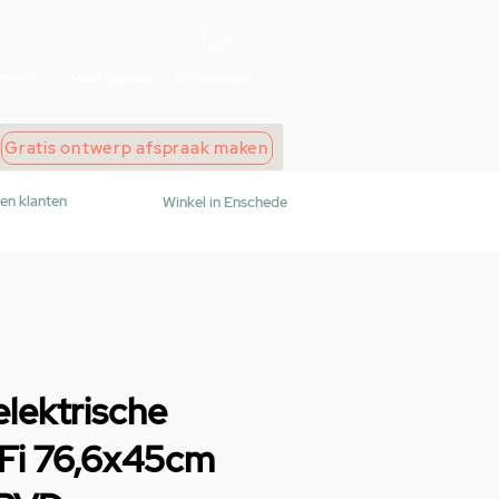
wroom
Maak afspraak
Winkelwagen
Gratis ontwerp afspraak maken
den klanten
Winkel in Enschede
lektrische
iFi 76,6x45cm