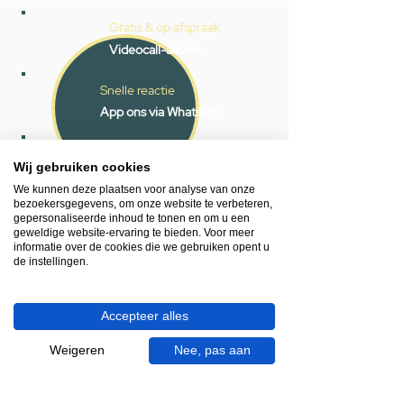
Gratis & op afspraak
Videocall-advies
Snelle reactie
App ons via Whatsapp
Ma - za bereikbaar
Wij gebruiken cookies
053 - 431 74 80
We kunnen deze plaatsen voor analyse van onze
bezoekersgegevens, om onze website te verbeteren,
Heb je hulp nodig?
gepersonaliseerde inhoud te tonen en om u een
geweldige website-ervaring te bieden. Voor meer
We helpen je graag.
informatie over de cookies die we gebruiken opent u
Wij zijn op werkdagen telefonisch bereikbaar
de instellingen.
van 09.00 tot 18.00 uur, donderdag tot 20.00
uur en op zaterdagen van 09.00 tot 16.00
uur.
Accepteer alles
Weigeren
Nee, pas aan
053 - 431 74 80
info@gevelaar.nl
Haaksbergerstraat 201