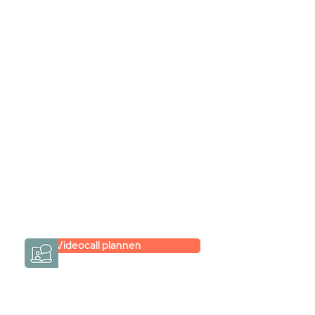
Stel jouw badkamer
samen via een
videogesprek
Inspiratie gevonden op internet,
maar je weet niet hoe je zelf een
hele badkamer moet samenstellen?
Een videogesprek met Gevelaar is
eenvoudig en verrassend
persoonlijk.
→
Hoe werkt het?
Videocall plannen