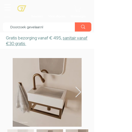
menu
Showroom
Maak afspraak
Winkelwagen
Gratis bezorging vanaf € 495,
sanitair vanaf
€30 gratis