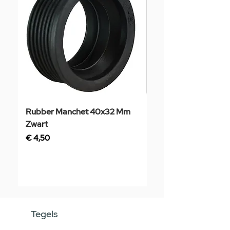
Rubber Manchet 40x32 Mm
Tegelstaal
Zwart
Prijs
€ 3,50
Prijs
€ 4,50
Tegels