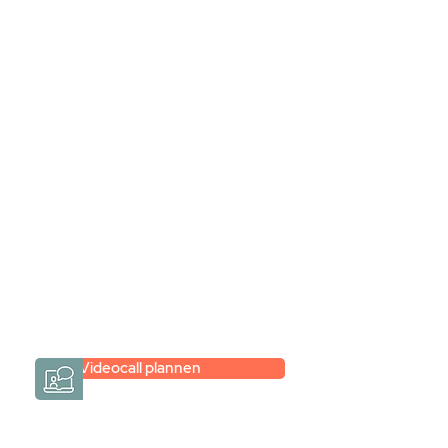
Stel jouw badkamer
samen via een
videogesprek
Inspiratie gevonden op internet,
maar je weet niet hoe je zelf een
hele badkamer moet samenstellen?
Een videogesprek met Gevelaar is
eenvoudig en verrassend
persoonlijk.
→
Hoe werkt het?
Videocall plannen