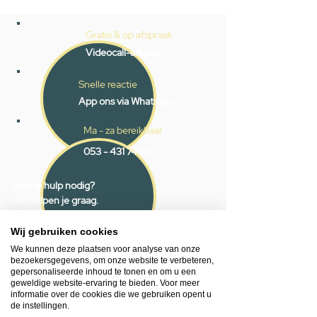
Gratis & op afspraak
Videocall-advies
Snelle reactie
App ons via Whatsapp
Ma - za bereikbaar
053 - 431 74 80
Heb je hulp nodig?
We helpen je graag.
Wij zijn op werkdagen telefonisch bereikbaar
van 09.00 tot 18.00 uur, donderdag tot 20.00
Wij gebruiken cookies
uur en op zaterdagen van 09.00 tot 16.00
We kunnen deze plaatsen voor analyse van onze
uur.
bezoekersgegevens, om onze website te verbeteren,
gepersonaliseerde inhoud te tonen en om u een
geweldige website-ervaring te bieden. Voor meer
053 - 431 74 80
informatie over de cookies die we gebruiken opent u
de instellingen.
info@gevelaar.nl