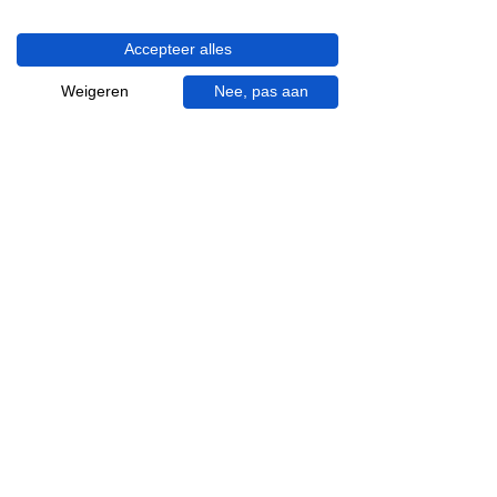
Haaksbergerstraat 201
7513 EM Enschede
Accepteer alles
KVK:
92090354
Weigeren
Nee, pas aan
BTW: NL865881091B01
Handige informatie voor jou.
Hoe werkt videocall je badkamer?
Vacatures
Over ons
Garantie en klachten
Bezorgen en afhalen
Annuleren en retour
Algemene voorwaarden
Inspiratie
Badkamer specialist
Badkamer inrichten
Complete badkamer