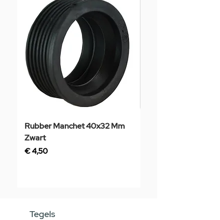
Rubber Manchet 40x32 Mm
Tegelstaal
Zwart
Prijs
€ 3,50
Prijs
€ 4,50
Tegels