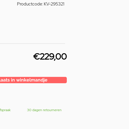
Productcode: KV-295321
€229,00
laats in winkelmandje
fspraak
30 dagen retourneren