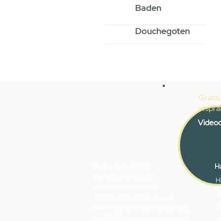
Baden
Douchegoten
Gratis
afspra
Videoc
Heb je hulp nodig?
Ha
We helpen je graag.
H
Wij zijn op werkdagen
V
telefonisch bereikbaar van
O
09.00 tot 18.00 uur, donderdag
G
tot 20.00 uur en op zaterdagen