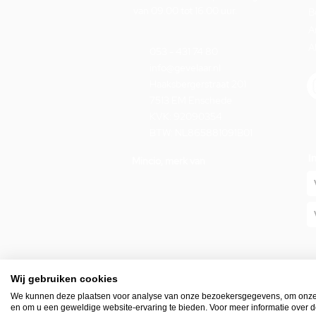
van 09.00 tot 16.00 uur.
B
A
A
053 - 431 74 80
info@gevelaar.nl
Haaksbergerstraat 201
7513 EM Enschede
KVK: 92090354
BTW: NL865881091B01
I
Mincio, merk van
Wij gebruiken cookies
We kunnen deze plaatsen voor analyse van onze bezoekersgegevens, om onze w
© Gevelaar 2026 -
Waar te vinden
-
Privacy policy
en om u een geweldige website-ervaring te bieden. Voor meer informatie over d