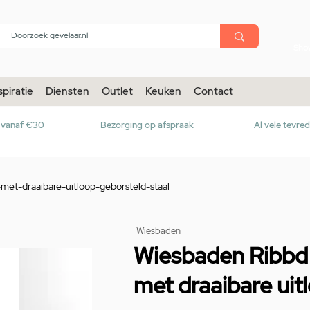
menu
Sho
spiratie
Diensten
Outlet
Keuken
Contact
r vanaf €30
Bezorging op afspraak
Al vele tevre
met-draaibare-uitloop-geborsteld-staal
Wiesbaden
Wiesbaden Ribbd 
met draaibare ui