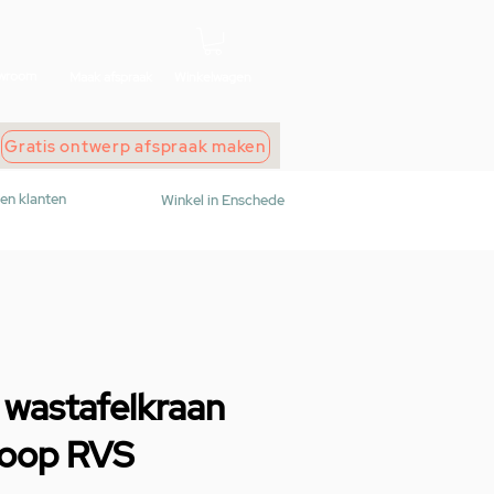
wroom
Maak afspraak
Winkelwagen
Gratis ontwerp afspraak maken
den klanten
Winkel in Enschede
wastafelkraan
tloop RVS