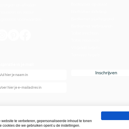
Badkamer op maat
ezorgen en afhalen
Badkamer indeling
nnuleren en retour
Badkamer plattegrond
lgemene voorwaarden
Badkamer verbouwen
Toilet inrichten
Toilet renovatie
Visgraat tegels
Terrazzo tegels
nspiratie in je mail
Inschrijven
Bekend van
ebsite te verbeteren, gepersonaliseerde inhoud te tonen
e cookies die we gebruiken opent u de instellingen.