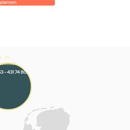
 plannen
 - za
reikbaar
3 - 431 74 80