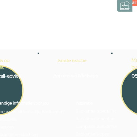
Videocall
→
Hoe werkt het?
Ma
 & op
Snelle reactie
be
ak
all-advies
App ons via Whatsapp
05
ndige informatie voor jou.
Inspiratie
Badkamer specialist
oe werkt videocall je badkamer?
Badkamer inrichten
acatures
Complete badkamer
ver ons
Badkamer kopen
arantie en klachten