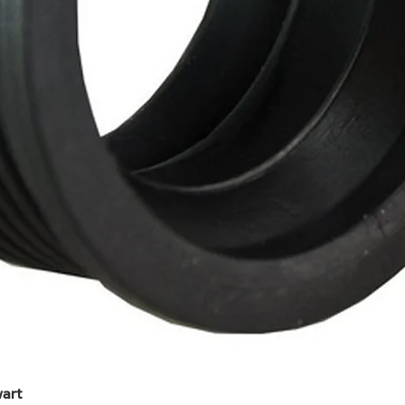
art
Snel overzicht