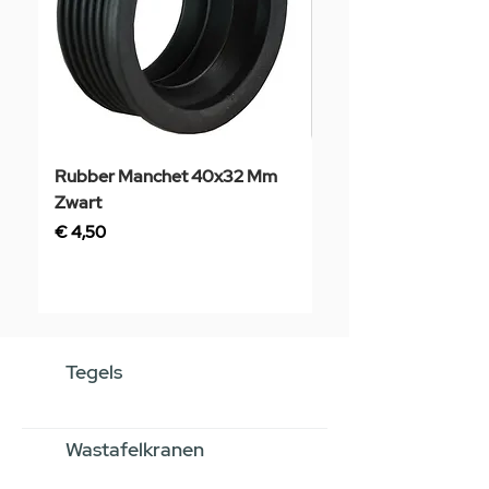
Rubber Manchet 40x32 Mm
Tegelstaal
Zwart
Prijs
€ 3,50
Prijs
€ 4,50
Tegels
Wastafelkranen