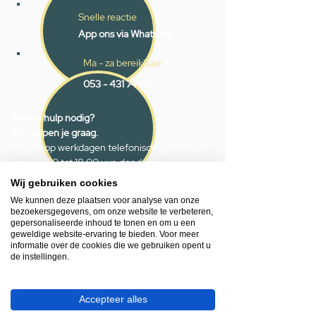
Snelle reactie
App ons via Whatsapp
Ma - za bereikbaar
053 - 431 74 80
Heb je hulp nodig?
We helpen je graag.
Wij zijn op werkdagen telefonisch bereikbaar
van 09.00 tot 18.00 uur, donderdag tot 20.00
uur en op zaterdagen van 09.00 tot 16.00
Wij gebruiken cookies
uur.
We kunnen deze plaatsen voor analyse van onze
bezoekersgegevens, om onze website te verbeteren,
gepersonaliseerde inhoud te tonen en om u een
053 - 431 74 80
geweldige website-ervaring te bieden. Voor meer
info@gevelaar.nl
informatie over de cookies die we gebruiken opent u
de instellingen.
Haaksbergerstraat 201
7513 EM Enschede
KVK:
92090354
Accepteer alles
BTW: NL865881091B01