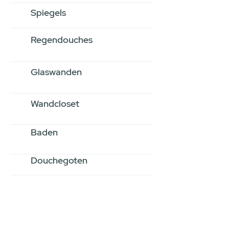
Spiegels
Regendouches
Glaswanden
Wandcloset
Baden
Douchegoten
Stel jouw badkamer
samen via een