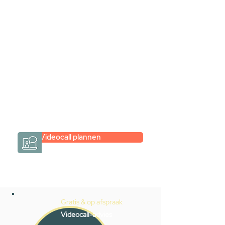
videogesprek
Inspiratie gevonden op internet,
maar je weet niet hoe je zelf een
hele badkamer moet samenstellen?
Een videogesprek met Gevelaar is
eenvoudig en verrassend
persoonlijk.
→
Hoe werkt het?
Videocall plannen
Gratis & op afspraak
Videocall-advies