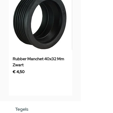
Rubber Manchet 40x32 Mm
Tegelstaal
Zwart
Prijs
€ 3,50
Prijs
€ 4,50
Tegels