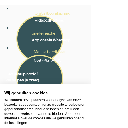
Gratis & op afspraak
Videocall-advies
Snelle reactie
App ons via Whatsapp
Ma - za bereikbaar
053 - 431 74 80
Heb je hulp nodig?
We helpen je graag.
Wij zijn op werkdagen telefonisch bereikbaar
van 09.00 tot 18.00 uur, donderdag tot 20.00
Wij gebruiken cookies
uur en op zaterdagen van 09.00 tot 16.00
We kunnen deze plaatsen voor analyse van onze
uur.
bezoekersgegevens, om onze website te verbeteren,
gepersonaliseerde inhoud te tonen en om u een
geweldige website-ervaring te bieden. Voor meer
053 - 431 74 80
informatie over de cookies die we gebruiken opent u
de instellingen.
info@gevelaar.nl