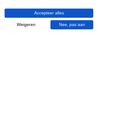
Haaksbergerstraat 201
7513 EM Enschede
Accepteer alles
KVK:
92090354
Weigeren
Nee, pas aan
BTW: NL865881091B01
Handige informatie voor jou.
Hoe werkt videocall je badkamer?
Vacatures
Over ons
Garantie en klachten
Bezorgen en afhalen
Annuleren en retour
Algemene voorwaarden
Inspiratie
Badkamer specialist
Badkamer inrichten
Complete badkamer