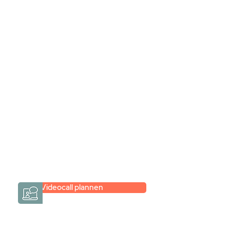
Stel jouw badkamer
samen via een
videogesprek
Inspiratie gevonden op internet,
maar je weet niet hoe je zelf een
hele badkamer moet samenstellen?
Een videogesprek met Gevelaar is
eenvoudig en verrassend
persoonlijk.
→
Hoe werkt het?
Videocall plannen