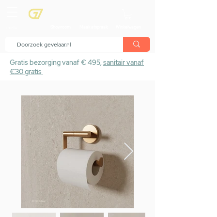
menu
Showroom
Maak afspraak
Winkelwagen
Gratis bezorging vanaf € 495,
sanitair vanaf
€30 gratis