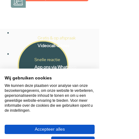
Gratis & op afspraak
Videocall-advies
Snelle reactie
App ons via Whatsapp
Wij gebruiken cookies
Ma - za bereikbaar
We kunnen deze plaatsen voor analyse van onze
053 - 431 74 80
bezoekersgegevens, om onze website te verbeteren,
gepersonaliseerde inhoud te tonen en om u een
geweldige website-ervaring te bieden. Voor meer
Heb je hulp nodig?
informatie over de cookies die we gebruiken opent u
We helpen je graag.
de instellingen.
Wij zijn op werkdagen telefonisch bereikbaar
van 09.00 tot 18.00 uur, donderdag tot 20.00
Accepteer alles
uur en op zaterdagen van 09.00 tot 16.00
uur.