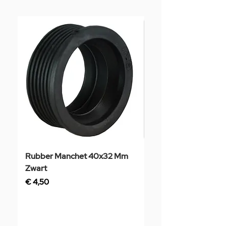
Rubber Manchet 40x32 Mm
Tegelstaal
Zwart
Prijs
€ 3,50
Prijs
€ 4,50