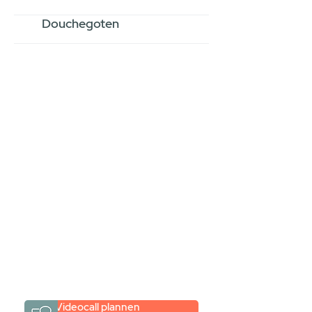
Douchegoten
Stel jouw badkamer
samen via een
videogesprek
Inspiratie gevonden op internet,
maar je weet niet hoe je zelf een
hele badkamer moet samenstellen?
Een videogesprek met Gevelaar is
eenvoudig en verrassend
persoonlijk.
→
Hoe werkt het?
Videocall plannen