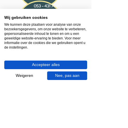
053 - 431 74 80
Wij gebruiken cookies
Heb je hulp nodig?
We kunnen deze plaatsen voor analyse van onze
We helpen je graag.
bezoekersgegevens, om onze website te verbeteren,
Wij zijn op werkdagen telefonisch bereikbaar
gepersonaliseerde inhoud te tonen en om u een
van 09.00 tot 18.00 uur, donderdag tot 20.00
geweldige website-ervaring te bieden. Voor meer
informatie over de cookies die we gebruiken opent u
uur en op zaterdagen van 09.00 tot 16.00
de instellingen.
uur.
053 - 431 74 80
Accepteer alles
info@gevelaar.nl
Weigeren
Nee, pas aan
Haaksbergerstraat 201
7513 EM Enschede
KVK:
92090354
BTW: NL865881091B01
Handige informatie voor jou.
Hoe werkt videocall je badkamer?