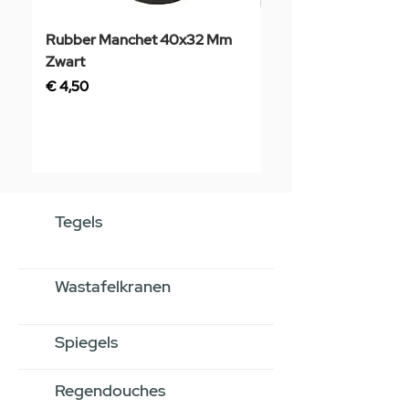
Rubber Manchet 40x32 Mm
Tegelstaal
Zwart
Prijs
€ 3,50
Prijs
€ 4,50
Tegels
Wastafelkranen
Spiegels
Regendouches