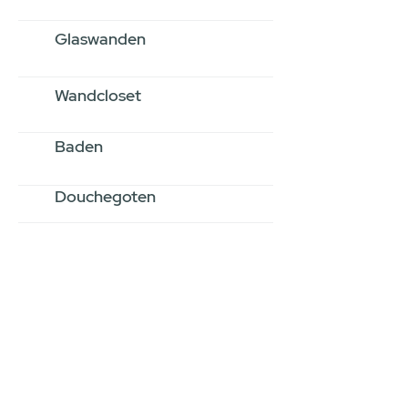
Glaswanden
Wandcloset
Baden
Douchegoten
Stel jouw badkamer
samen via een
videogesprek
Inspiratie gevonden op internet,
maar je weet niet hoe je zelf een