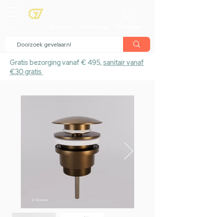
menu
Showroom
Maak afspraak
Winkelwagen
Gratis bezorging vanaf € 495,
sanitair vanaf
€30 gratis