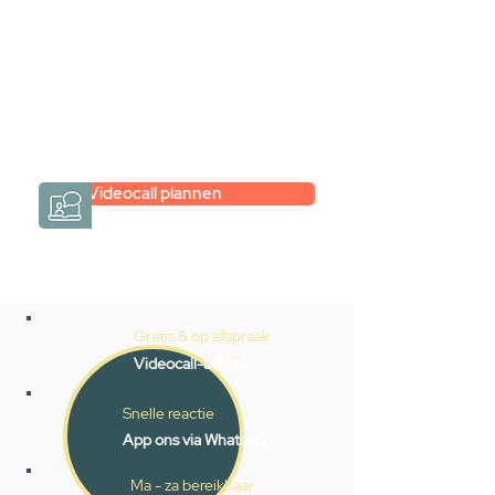
hele badkamer moet samenstellen?
Een videogesprek met Gevelaar is
eenvoudig en verrassend
persoonlijk.
→
Hoe werkt het?
Videocall plannen
Gratis & op afspraak
Videocall-advies
Snelle reactie
App ons via Whatsapp
Ma - za bereikbaar