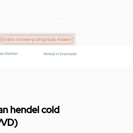
wroom
Maak afspraak
Winkelwagen
Gratis ontwerp afspraak maken
den klanten
Winkel in Enschede
an hendel cold
PVD)