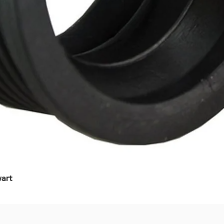
art
Snel overzicht