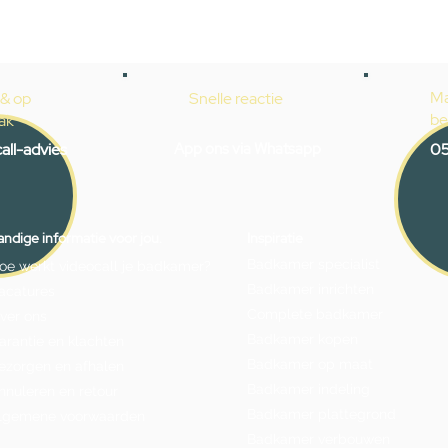
Ma
 & op
Snelle reactie
be
ak
all-advies
App ons via Whatsapp
05
ndige informatie voor jou.
Inspiratie
Badkamer specialist
oe werkt videocall je badkamer?
Badkamer inrichten
acatures
Complete badkamer
ver ons
Badkamer kopen
arantie en klachten
Badkamer op maat
ezorgen en afhalen
Badkamer indeling
nnuleren en retour
Badkamer plattegrond
lgemene voorwaarden
Badkamer verbouwen