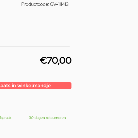
Productcode: GV-111413
€70,00
laats in winkelmandje
fspraak
30 dagen retourneren