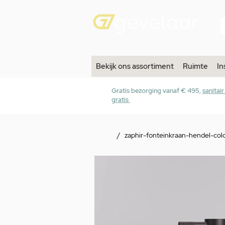
Bekijk ons assortiment
Ruimte
In
Gratis bezorging vanaf € 495,
sanitai
gratis
/
zaphir-fonteinkraan-hendel-col