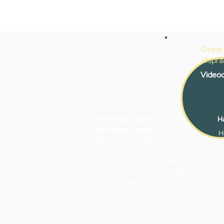
Gratis
afspra
Videoc
Heb je hulp nodig?
Ha
We helpen je graag.
H
Wij zijn op werkdagen
V
telefonisch bereikbaar van
O
09.00 tot 18.00 uur, donderdag
G
tot 20.00 uur en op zaterdagen
van 09.00 tot 16.00 uur.
B
A
A
053 - 431 74 80
info@gevelaar.nl