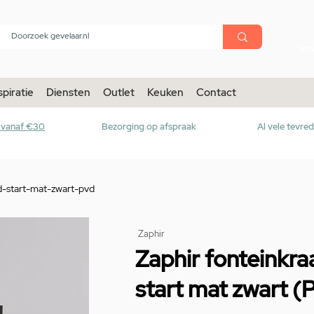
menu
Sho
spiratie
Diensten
Outlet
Keuken
Contact
r vanaf €30
Bezorging op afspraak
Al vele tevre
d-start-mat-zwart-pvd
Zaphir
Zaphir fonteinkra
start mat zwart (