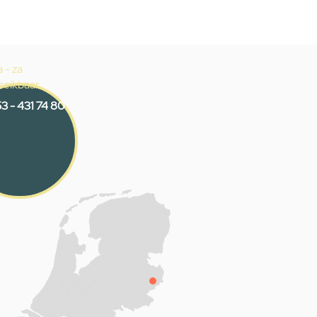
 - za
reikbaar
3 - 431 74 80