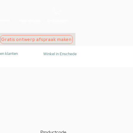
wroom
Maak afspraak
Winkelwagen
Gratis ontwerp afspraak maken
den klanten
Winkel in Enschede
Productcode