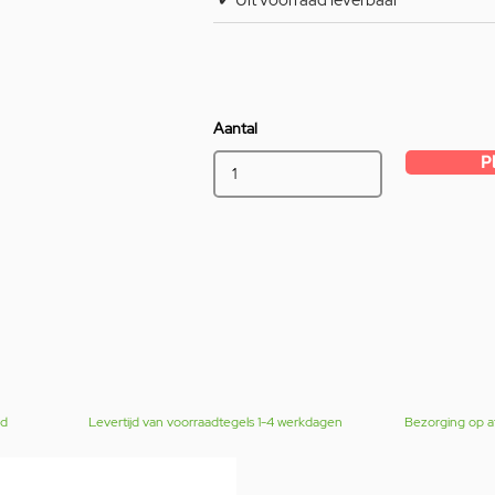
✔ Uit voorraad leverbaar
Aantal
P
gd
Levertijd van voorraadtegels 1-4 werkdagen
Bezorging op a