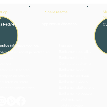
Ma
 & op
Snelle reactie
be
ak
all-advies
App ons via Whatsapp
05
ndige informatie voor jou.
Inspiratie
Badkamer specialist
oe werkt videocall je badkamer?
Badkamer inrichten
acatures
Complete badkamer
ver ons
Badkamer kopen
arantie en klachten
Badkamer op maat
ezorgen en afhalen
Badkamer indeling
nnuleren en retour
Badkamer plattegrond
lgemene voorwaarden
Badkamer verbouwen
Toilet inrichten
Toilet renovatie