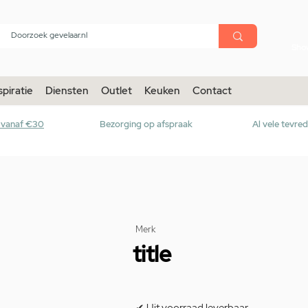
menu
Sho
spiratie
Diensten
Outlet
Keuken
Contact
r vanaf €30
Bezorging op afspraak
Al vele tevre
Merk
title