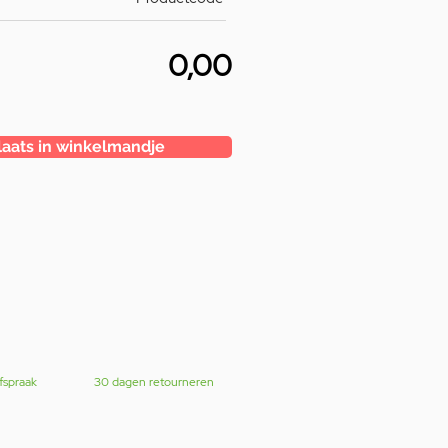
0,00
laats in winkelmandje
fspraak
30 dagen retourneren