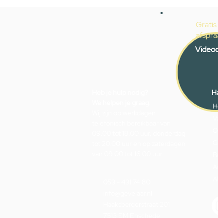
Gratis
afspra
Videoc
Heb je hulp nodig?
Ha
We helpen je graag.
H
Wij zijn op werkdagen
V
telefonisch bereikbaar van
O
09.00 tot 18.00 uur, donderdag
G
tot 20.00 uur en op zaterdagen
van 09.00 tot 16.00 uur.
B
A
A
053 - 431 74 80
info@gevelaar.nl
Haaksbergerstraat 201
7513 EM Enschede