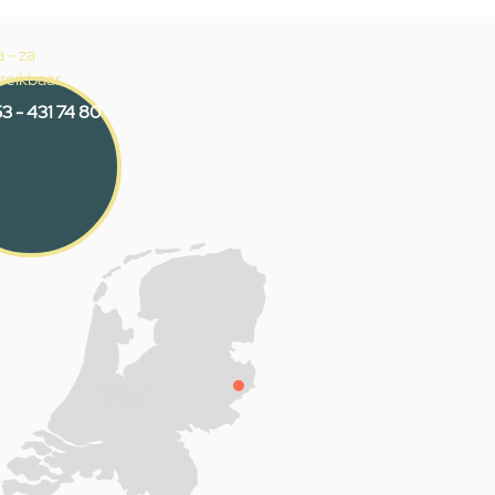
 - za
reikbaar
3 - 431 74 80