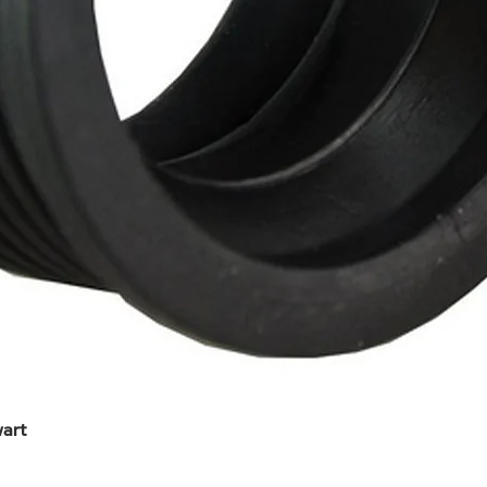
art
Snel overzicht