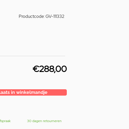
Productcode: GV-111332
€288,00
laats in winkelmandje
fspraak
30 dagen retourneren