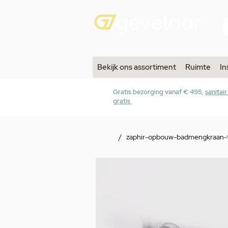
Bekijk ons assortiment
Ruimte
In
Gratis bezorging vanaf € 495,
sanitai
gratis
/
zaphir-opbouw-badmengkraan-t