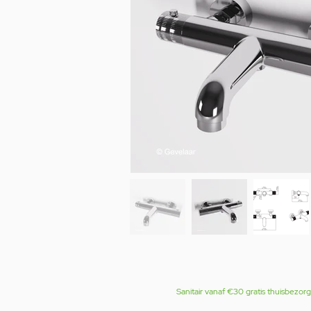
Sanitair vanaf €30 gratis thuisbezor