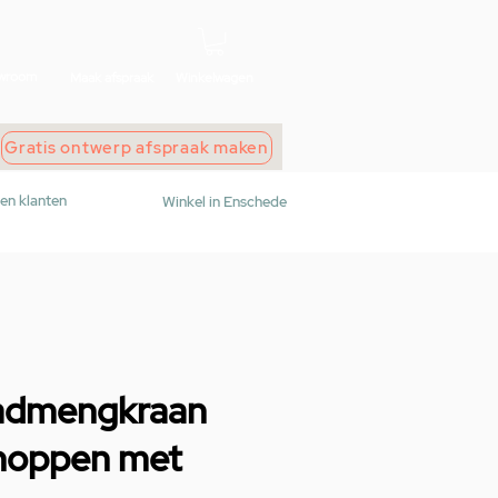
wroom
Maak afspraak
Winkelwagen
Gratis ontwerp afspraak maken
den klanten
Winkel in Enschede
admengkraan
knoppen met