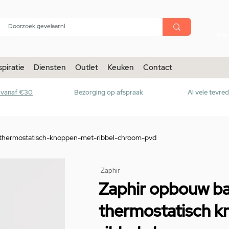
menu
Sho
spiratie
Diensten
Outlet
Keuken
Contact
r vanaf €30
Bezorging op afspraak
Al vele tevre
hermostatisch-knoppen-met-ribbel-chroom-pvd
Zaphir
Zaphir opbouw b
thermostatisch 