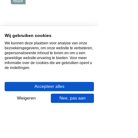
Gratis & op afspraak
Wij gebruiken cookies
Videocall-advies
We kunnen deze plaatsen voor analyse van onze
bezoekersgegevens, om onze website te verbeteren,
gepersonaliseerde inhoud te tonen en om u een
Snelle reactie
geweldige website-ervaring te bieden. Voor meer
App ons via Whatsapp
informatie over de cookies die we gebruiken opent u
de instellingen.
Ma - za bereikbaar
053 - 431 74 80
Accepteer alles
Weigeren
Nee, pas aan
Heb je hulp nodig?
We helpen je graag.
Wij zijn op werkdagen telefonisch bereikbaar
van 09.00 tot 18.00 uur, donderdag tot 20.00
uur en op zaterdagen van 09.00 tot 16.00
uur.