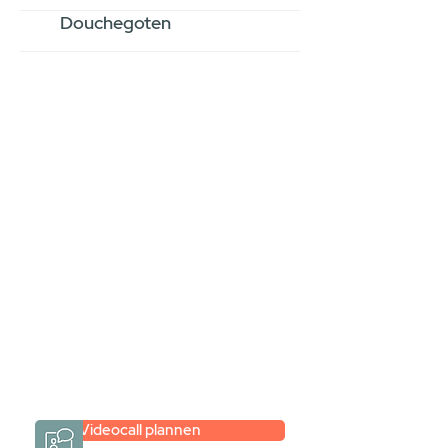
Douchegoten
Stel jouw badkamer
samen via een
videogesprek
Inspiratie gevonden op internet,
maar je weet niet hoe je zelf een
hele badkamer moet samenstellen?
Een videogesprek met Gevelaar is
eenvoudig en verrassend
persoonlijk.
→
Hoe werkt het?
Videocall plannen