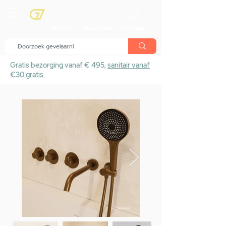
menu
Showroom
Maak afspraak
Winkelwagen
Gratis bezorging vanaf € 495,
sanitair vanaf
€30 gratis