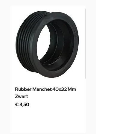
Rubber Manchet 40x32 Mm
Tegelstaal
Zwart
Prijs
€ 3,50
Prijs
€ 4,50