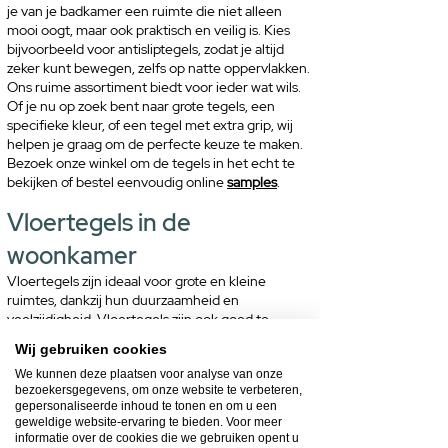
je van je badkamer een ruimte die niet alleen
V
mooi oogt, maar ook praktisch en veilig is. Kies
i
bijvoorbeeld voor antisliptegels, zodat je altijd
e
zeker kunt bewegen, zelfs op natte oppervlakken.
r
Ons ruime assortiment biedt voor ieder wat wils.
k
Of je nu op zoek bent naar grote tegels, een
a
specifieke kleur, of een tegel met extra grip, wij
n
helpen je graag om de perfecte keuze te maken.
t
Bezoek onze winkel om de tegels in het echt te
e
bekijken of bestel eenvoudig online
samples
.
m
Vloertegels in de
e
t
woonkamer
e
Vloertegels zijn ideaal voor grote en kleine
r
ruimtes, dankzij hun duurzaamheid en
veelzijdigheid. Vloertegels zijn ook goed te
combineren met vloerverwarming, zodat je
Wij gebruiken cookies
woonkamer altijd comfortabel en warm aanvoelt.
We kunnen deze plaatsen voor analyse van onze
Kies voor de warme uitstraling van houtlook
bezoekersgegevens, om onze website te verbeteren,
tegels, terrazzo tegels, of een andere unieke
gepersonaliseerde inhoud te tonen en om u een
tegel die jou aanspreekt.
geweldige website-ervaring te bieden. Voor meer
informatie over de cookies die we gebruiken opent u