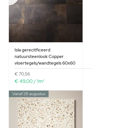
0
p
e
r
1
V
i
e
r
Isla gerecitficeerd
k
natuursteenlook Copper
a
vloertegels/wandtegels 60x60
n
t
Prijs
€ 70,56
e
€ 49,00
/
1m²
m
€
e
Vanaf 28 augustus
t
4
e
9
r
,
0
0