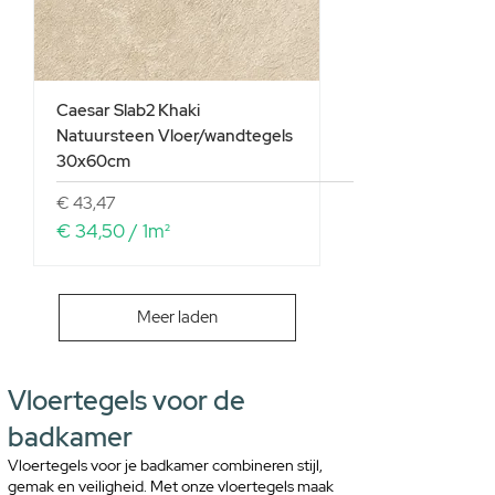
1
V
i
e
r
Caesar Slab2 Khaki
k
Natuursteen Vloer/wandtegels
a
30x60cm
n
t
Prijs
€ 43,47
e
€ 34,50
/
1m²
m
€
e
t
3
e
Meer laden
4
r
,
5
0
Vloertegels voor de
p
badkamer
e
r
Vloertegels voor je badkamer combineren stijl,
1
gemak en veiligheid. Met onze vloertegels maak