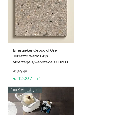
0
0
p
e
r
1
V
i
e
r
Energieker Ceppo di Gre
k
Terrazzo Warm Grijs
a
vloertegels/wandtegels 60x60
n
t
Prijs
€ 60,48
e
€ 42,00
/
1m²
m
€
e
1 tot 4 werkdagen
t
4
e
2
r
,
0