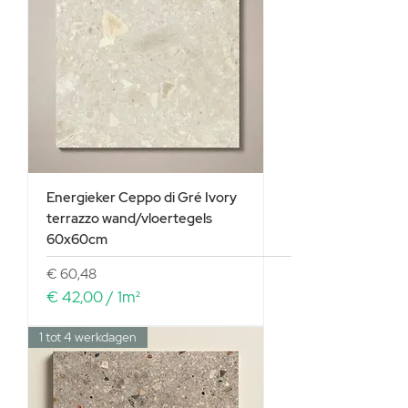
Energieker Ceppo di Gré Ivory
terrazzo wand/vloertegels
60x60cm
Prijs
€ 60,48
€ 42,00
/
1m²
€
1 tot 4 werkdagen
4
2
,