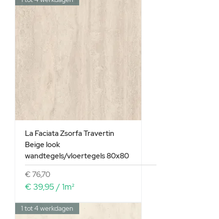
e
t
e
r
La Faciata Zsorfa Travertin
Beige look
wandtegels/vloertegels 80x80
Prijs
€ 76,70
€ 39,95
/
1m²
€
1 tot 4 werkdagen
3