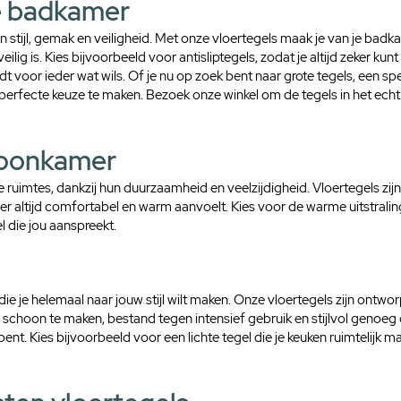
e badkamer
1
V
V
i
stijl, gemak en veiligheid. Met onze vloertegels maak je van je badka
i
e
ilig is. Kies bijvoorbeeld voor antisliptegels, zodat je altijd zeker ku
e
r
 voor ieder wat wils. Of je nu op zoek bent naar grote tegels, een spec
r
k
 perfecte keuze te maken. Bezoek onze winkel om de tegels in het echt 
k
a
a
n
n
t
woonkamer
t
e
e
m
ine ruimtes, dankzij hun duurzaamheid en veelzijdigheid. Vloertegels z
m
e
 altijd comfortabel en warm aanvoelt. Kies voor de warme uitstraling
e
t
l die jou aanspreekt.
t
e
e
r
r
die je helemaal naar jouw stijl wilt maken. Onze vloertegels zijn ontworp
 schoon te maken, bestand tegen intensief gebruik en stijlvol genoe
ent. Kies bijvoorbeeld voor een lichte tegel die je keuken ruimtelijk ma