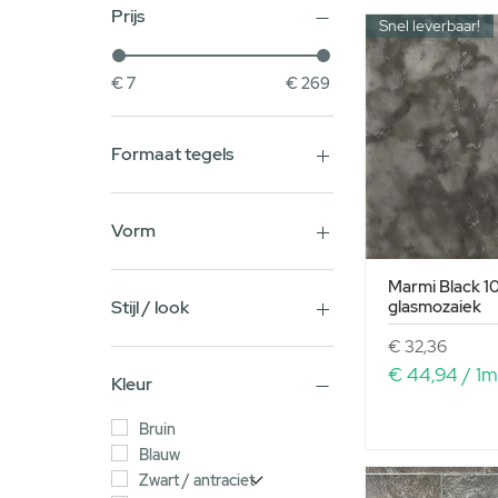
Prijs
Snel leverbaar!
€ 7
€ 269
Formaat tegels
75x75cm
20x5cm
Vorm
30x90cm
35x35cm
Vierkant
Marmi Black 
50x50cm
Visschub
glasmozaiek
Stijl / look
32x32cm
Rond
Prijs
€ 32,36
40x80cm
Hexagon
Patroon
€ 44,94
/
1m
7x28cm
Rechthoek
Terrazzo
Kleur
€
20x80cm
Chevron / Hongaarse Punt
Uni
30x120cm
Visgraat
Bruin
4
45x90cm
Mozaïek
Blauw
4
32,2 x 48,5cm
Marmer
Zwart / antraciet
,