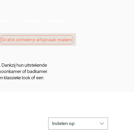
wroom
Maak afspraak
Winkelwagen
Gratis ontwerp afspraak maken
h. Dankzij hun uitstekende
n, woonkamer of badkamer.
n klassieke look of een
Indelen op