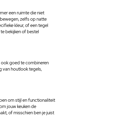
r
1
mer een ruimte die niet
V
nt bewegen, zelfs op natte
i
ifieke kleur, of een tegel
e
te bekijken of bestel
r
k
a
n
t
ijn ook goed te combineren
e
 van houtlook tegels,
m
e
t
e
r
en om stijl en functionaliteit
g om jouw keuken de
akt, of misschien ben je juist