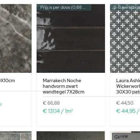
Prijs is per doos (0,88 m²)
2-8 werkdag
10X10cm
Marrakech Noche
Laura Ashl
handvorm zwart
Wickerwor
wandtegel 7X28cm
30X30 pat
Prijs
Prijs
€ 66,88
€ 44,50
²
€ 131,14
/
1m²
€ 44,95
€
€
1
4
3
4