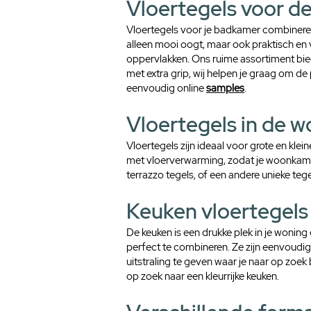
Vloertegels voor d
1
V
Vloertegels voor je badkamer combineren 
i
alleen mooi oogt, maar ook praktisch en ve
e
oppervlakken. Ons ruime assortiment biedt
r
met extra grip, wij helpen je graag om de
k
eenvoudig online
samples
.
a
n
Vloertegels in de 
t
e
Vloertegels zijn ideaal voor grote en kle
m
met vloerverwarming, zodat je woonkamer
e
terrazzo tegels, of een andere unieke tege
t
e
Keuken vloertegels
r
De keuken is een drukke plek in je woning 
perfect te combineren. Ze zijn eenvoudig
uitstraling te geven waar je naar op zoek b
op zoek naar een kleurrijke keuken.