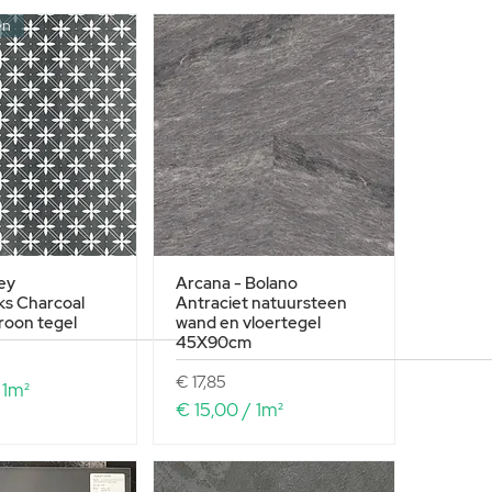
en
ey
Arcana - Bolano
ks Charcoal
Antraciet natuursteen
roon tegel
wand en vloertegel
45X90cm
Prijs
€ 17,85
/
1m²
€ 15,00
/
1m²
€
1