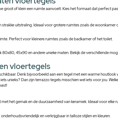
aten vloertegels
groot of klein een ruimte aanvoelt. Kies het formaat dat perfect past b
strakke uitstraling. Ideaal voor grotere ruimtes zoals de woonkamer o
uimte. Perfect voor kleinere ruimtes zoals de badkamer of het toilet.
k 80x80, 45x90 en andere unieke maten. Bekijk de verschillende moge
en vloertegels
 beschikbaar. Denk bijvoorbeeld aan een tegel met een warme houtlook 
 iets unieks? Dan zijn terrazzo tegels misschien wel iets voor jou. Welke s
past!
 met het gemak en de duurzaamheid van keramiek. Ideaal voor elke rui
 onderhoudsvriendelijk en verkrijgbaar in talloze stijlen en kleuren.