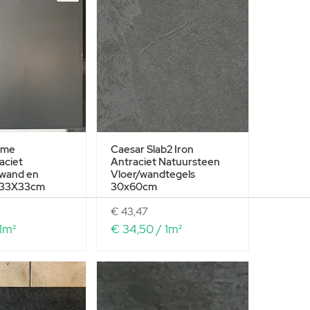
5
,
0
0
p
e
r
1
V
i
mme
Caesar Slab2 Iron
e
aciet
Antraciet Natuursteen
r
 wand en
Vloer/wandtegels
k
l 33X33cm
30x60cm
a
n
Prijs
€ 43,47
t
1m²
€ 34,50
/
1m²
e
€
m
e
3
t
4
e
,