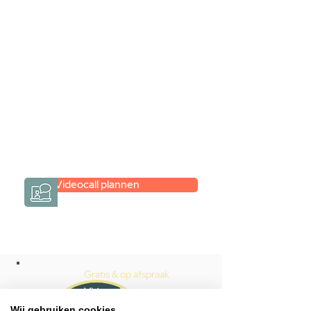
videogesprek
Inspiratie gevonden op internet,
maar je weet niet hoe je zelf een
hele badkamer moet samenstellen?
Een videogesprek met Gevelaar is
eenvoudig en verrassend
persoonlijk.
→
Hoe werkt het?
Videocall plannen
Gratis & op afspraak
Videocall-advies
Wij gebruiken cookies