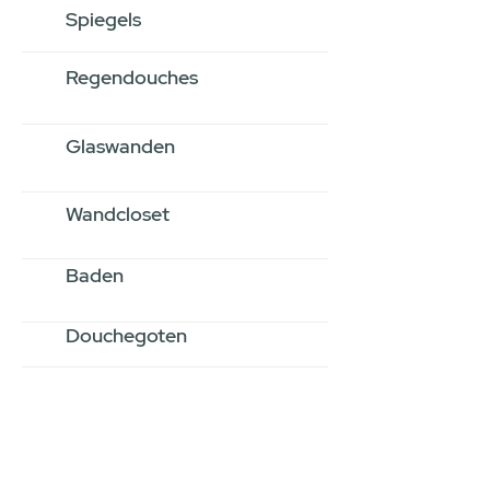
Spiegels
Regendouches
Glaswanden
Wandcloset
Baden
Douchegoten
Stel jouw badkamer
samen via een