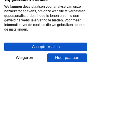
Snelle reactie
We kunnen deze plaatsen voor analyse van onze
App ons via Whatsapp
bezoekersgegevens, om onze website te verbeteren,
gepersonaliseerde inhoud te tonen en om u een
geweldige website-ervaring te bieden. Voor meer
Ma - za bereikbaar
informatie over de cookies die we gebruiken opent u
de instellingen.
053 - 431 74 80
Heb je hulp nodig?
Accepteer alles
We helpen je graag.
Wij zijn op werkdagen telefonisch bereikbaar
Weigeren
Nee, pas aan
van 09.00 tot 18.00 uur, donderdag tot 20.00
uur en op zaterdagen van 09.00 tot 16.00
uur.
053 - 431 74 80
info@gevelaar.nl
Haaksbergerstraat 201
7513 EM Enschede
KVK:
92090354
BTW: NL865881091B01