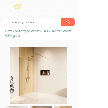
menu
Showroom
Maak afspraak
Winkelwagen
Gratis bezorging vanaf € 495,
sanitair vanaf
€30 gratis