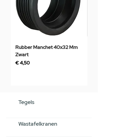
Rubber Manchet 40x32 Mm
Tegelstaal
Zwart
Prijs
€ 3,50
Prijs
€ 4,50
Tegels
Wastafelkranen