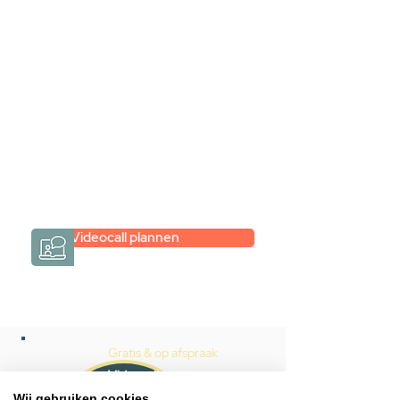
videogesprek
Inspiratie gevonden op internet,
maar je weet niet hoe je zelf een
hele badkamer moet samenstellen?
Een videogesprek met Gevelaar is
eenvoudig en verrassend
persoonlijk.
→
Hoe werkt het?
Videocall plannen
Gratis & op afspraak
Videocall-advies
Wij gebruiken cookies