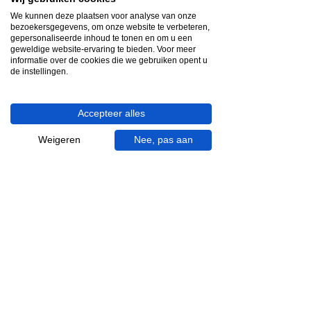
Snelle reactie
We kunnen deze plaatsen voor analyse van onze
App ons via Whatsapp
bezoekersgegevens, om onze website te verbeteren,
gepersonaliseerde inhoud te tonen en om u een
geweldige website-ervaring te bieden. Voor meer
Ma - za bereikbaar
informatie over de cookies die we gebruiken opent u
de instellingen.
053 - 431 74 80
Heb je hulp nodig?
Accepteer alles
We helpen je graag.
Wij zijn op werkdagen telefonisch bereikbaar
Weigeren
Nee, pas aan
van 09.00 tot 18.00 uur, donderdag tot 20.00
uur en op zaterdagen van 09.00 tot 16.00
uur.
053 - 431 74 80
info@gevelaar.nl
Haaksbergerstraat 201
7513 EM Enschede
KVK:
92090354
BTW: NL865881091B01