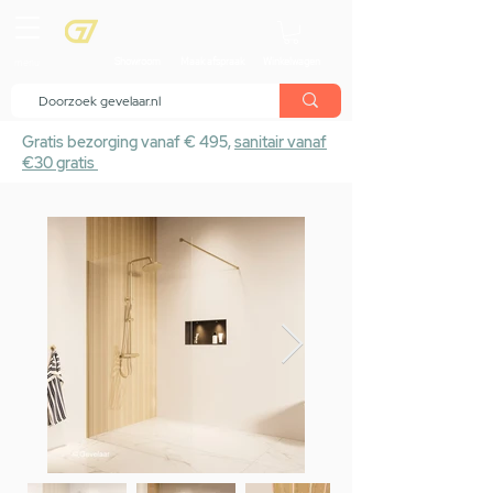
menu
Showroom
Maak afspraak
Winkelwagen
Gratis bezorging vanaf € 495,
sanitair vanaf
€30 gratis