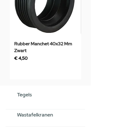
Rubber Manchet 40x32 Mm
Tegelstaal
Zwart
Prijs
€ 3,50
Prijs
€ 4,50
Tegels
Wastafelkranen