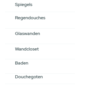
Spiegels
Regendouches
Glaswanden
Wandcloset
Baden
Douchegoten
Stel jouw badkamer
samen via een