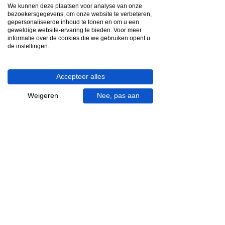
Snelle reactie
We kunnen deze plaatsen voor analyse van onze
App ons via Whatsapp
bezoekersgegevens, om onze website te verbeteren,
gepersonaliseerde inhoud te tonen en om u een
geweldige website-ervaring te bieden. Voor meer
Ma - za bereikbaar
informatie over de cookies die we gebruiken opent u
de instellingen.
053 - 431 74 80
Heb je hulp nodig?
Accepteer alles
We helpen je graag.
Wij zijn op werkdagen telefonisch bereikbaar
Weigeren
Nee, pas aan
van 09.00 tot 18.00 uur, donderdag tot 20.00
uur en op zaterdagen van 09.00 tot 16.00
uur.
053 - 431 74 80
info@gevelaar.nl
Haaksbergerstraat 201
7513 EM Enschede
KVK:
92090354
BTW: NL865881091B01