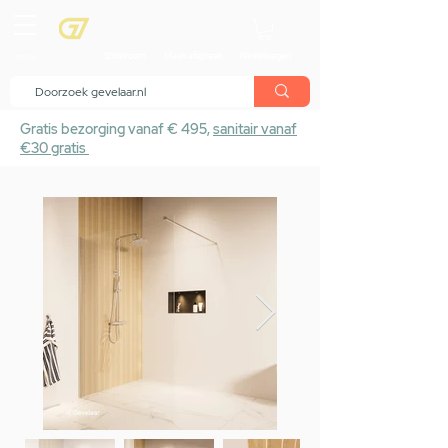
menu
Showroom
Maak afspraak
Winkelwagen
Gratis bezorging vanaf € 495,
sanitair vanaf
€30 gratis