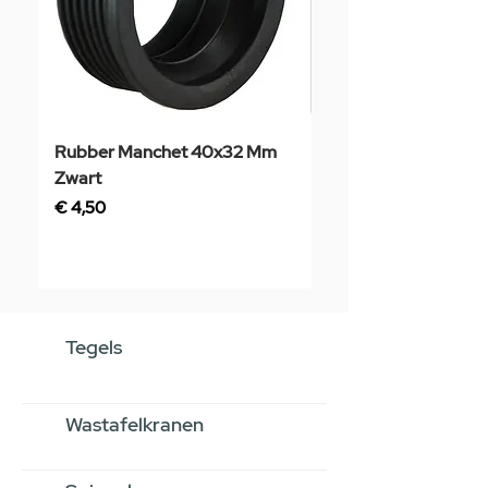
Rubber Manchet 40x32 Mm
Tegelstaal
Zwart
Prijs
€ 3,50
Prijs
€ 4,50
Tegels
Wastafelkranen