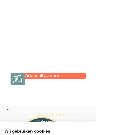
videogesprek
Inspiratie gevonden op internet,
maar je weet niet hoe je zelf een
hele badkamer moet samenstellen?
Een videogesprek met Gevelaar is
eenvoudig en verrassend
persoonlijk.
→
Hoe werkt het?
Videocall plannen
Gratis & op afspraak
Videocall-advies
Wij gebruiken cookies