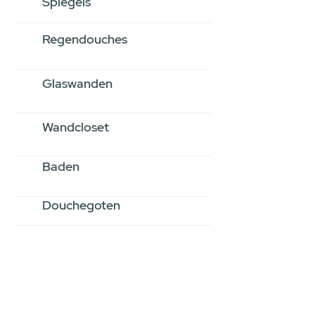
Spiegels
Regendouches
Glaswanden
Wandcloset
Baden
Douchegoten
Stel jouw badkamer
samen via een