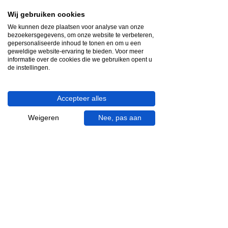
Heb je hulp nodig?
Wij gebruiken cookies
We helpen je graag.
We kunnen deze plaatsen voor analyse van onze
Wij zijn op werkdagen telefonisch bereikbaar
bezoekersgegevens, om onze website te verbeteren,
van 09.00 tot 18.00 uur, donderdag tot 20.00
gepersonaliseerde inhoud te tonen en om u een
geweldige website-ervaring te bieden. Voor meer
uur en op zaterdagen van 09.00 tot 16.00
informatie over de cookies die we gebruiken opent u
uur.
de instellingen.
053 - 431 74 80
Accepteer alles
info@gevelaar.nl
Haaksbergerstraat 201
Weigeren
Nee, pas aan
7513 EM Enschede
KVK:
92090354
BTW: NL865881091B01
Handige informatie voor jou.
Hoe werkt videocall je badkamer?
Vacatures