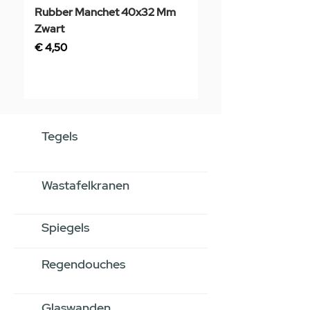
Rubber Manchet 40x32 Mm
Tegelstaal
Zwart
Prijs
€ 3,50
Prijs
€ 4,50
Tegels
Wastafelkranen
Spiegels
Regendouches
Glaswanden