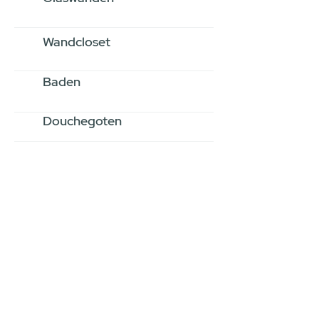
Wandcloset
Baden
Douchegoten
Stel jouw badkamer
samen via een
videogesprek
Inspiratie gevonden op internet,
maar je weet niet hoe je zelf een
hele badkamer moet samenstellen?
Een videogesprek met Gevelaar is