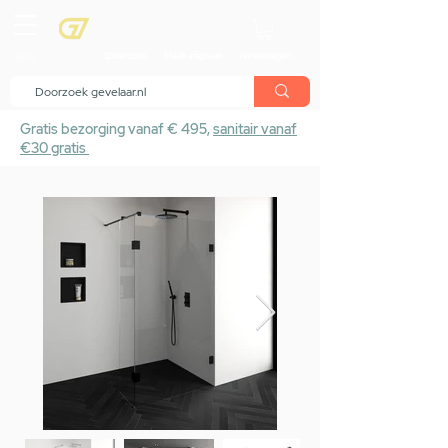
menu
Showroom
Maak afspraak
Winkelwagen
Gratis bezorging vanaf € 495,
sanitair vanaf
€30 gratis