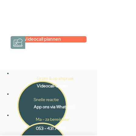
eenvoudig en verrassend
persoonlijk.
→
Hoe werkt het?
Videocall plannen
Gratis & op afspraak
Videocall-advies
Snelle reactie
App ons via Whatsapp
Ma - za bereikbaar
053 - 431 74 80