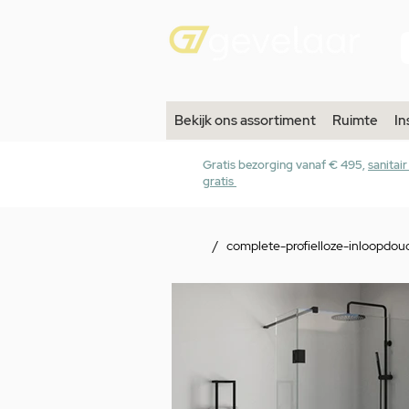
Bekijk ons assortiment
Ruimte
In
Gratis bezorging vanaf € 495,
sanitai
gratis
/
complete-profielloze-inloopdo