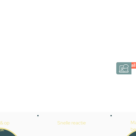
via een videogespre
Inspiratie gevonden op internet, maar je weet ni
hele badkamer moet samenstellen? Een video
Gevelaar is eenvoudig en verrassend persoonlij
Videocall
→
Hoe werkt het?
Ma
 & op
Snelle reactie
be
ak