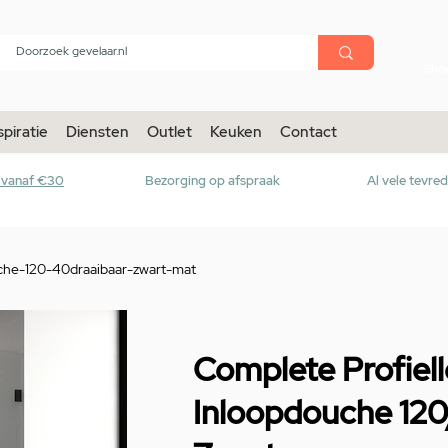
menu
Sho
spiratie
Diensten
Outlet
Keuken
Contact
r vanaf €30
Bezorging op afspraak
Al vele tevre
uche-120-40draaibaar-zwart-mat
Complete Profiel
Inloopdouche 120