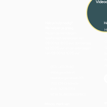
Videoc
Heb je hulp nodig?
Ha
We helpen je graag.
H
Wij zijn op werkdagen
V
telefonisch bereikbaar van
O
09.00 tot 18.00 uur, donderdag
G
tot 20.00 uur en op zaterdagen
van 09.00 tot 16.00 uur.
B
A
A
053 - 431 74 80
info@gevelaar.nl
Haaksbergerstraat 201
7513 EM Enschede
KVK: 92090354
BTW: NL865881091B01
I
Mincio, merk van