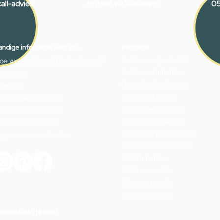
all-advies
App ons via Whatsapp
05
ndige informatie voor jou.
Inspiratie
Badkamer specialist
oe werkt videocall je badkamer?
Badkamer inrichten
acatures
Complete badkamer
ver ons
Badkamer kopen
arantie en klachten
Badkamer op maat
ezorgen en afhalen
Badkamer indeling
nnuleren en retour
Badkamer plattegrond
lgemene voorwaarden
Badkamer verbouwen
Toilet inrichten
Toilet renovatie
Visgraat tegels
Terrazzo tegels
nspiratie in je mail