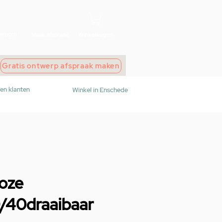
wroom
Maak afspraak
Winkelwagen
Gratis ontwerp afspraak maken
den klanten
Winkel in Enschede
loze
/40draaibaar