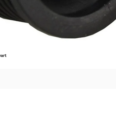
art
Snel overzicht
Stel jouw badkamer