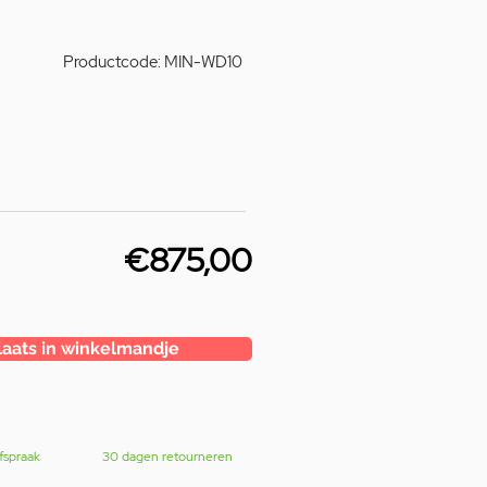
Productcode: MIN-WD10
€875,00
laats in winkelmandje
fspraak
30 dagen retourneren