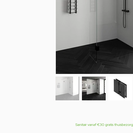
Sanitair vanaf €30 gratis thuisbezor