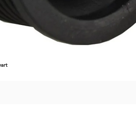
art
Snel overzicht
Stel jouw badkamer