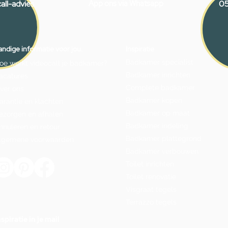
all-advies
App ons via Whatsapp
05
ndige informatie voor jou.
Inspiratie
Badkamer specialist
oe werkt videocall je badkamer?
Badkamer inrichten
acatures
Complete badkamer
ver ons
Badkamer kopen
arantie en klachten
Badkamer op maat
ezorgen en afhalen
Badkamer indeling
nnuleren en retour
Badkamer plattegrond
lgemene voorwaarden
Badkamer verbouwen
Toilet inrichten
Toilet renovatie
Visgraat tegels
Terrazzo tegels
nspiratie in je mail