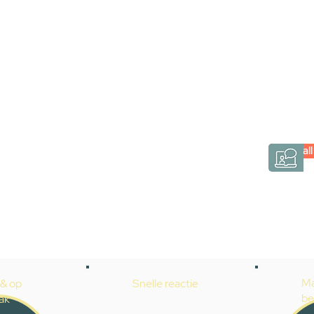
via een videogespre
Inspiratie gevonden op internet, maar je weet ni
hele badkamer moet samenstellen? Een video
Gevelaar is eenvoudig en verrassend persoonlij
Videocall
→
Hoe werkt het?
Ma
 & op
Snelle reactie
be
ak