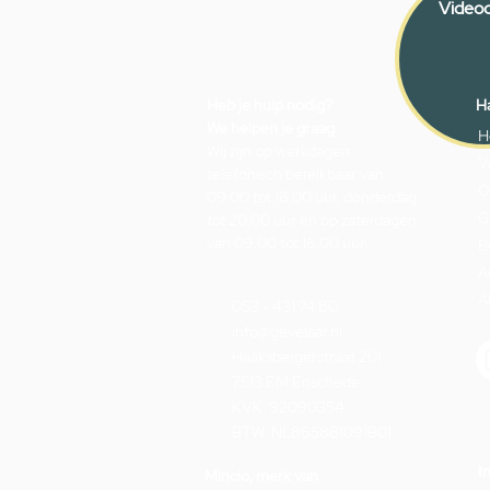
Videoc
Heb je hulp nodig?
Ha
We helpen je graag.
H
Wij zijn op werkdagen
V
telefonisch bereikbaar van
O
09.00 tot 18.00 uur, donderdag
G
tot 20.00 uur en op zaterdagen
van 09.00 tot 16.00 uur.
B
A
A
053 - 431 74 80
info@gevelaar.nl
Haaksbergerstraat 201
7513 EM Enschede
KVK: 92090354
BTW: NL865881091B01
I
Mincio, merk van