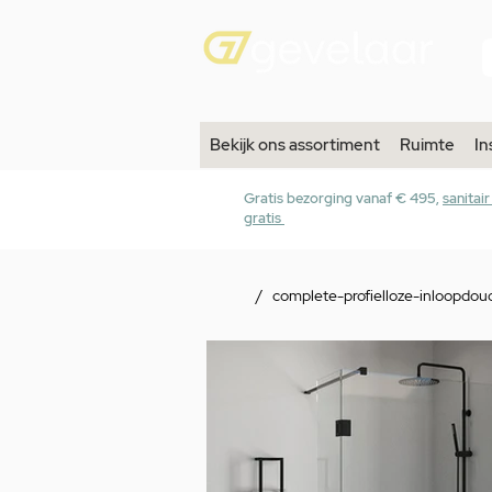
Bekijk ons assortiment
Ruimte
In
Gratis bezorging vanaf € 495,
sanitai
gratis
/
complete-profielloze-inloopdo