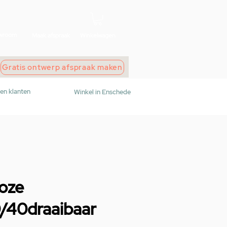
wroom
Maak afspraak
Winkelwagen
Gratis ontwerp afspraak maken
den klanten
Winkel in Enschede
loze
/40draaibaar