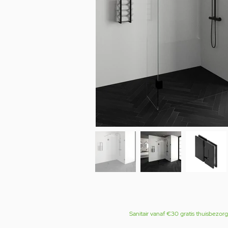
Sanitair vanaf €30 gratis thuisbezor