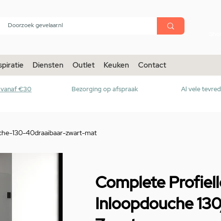
menu
Sho
spiratie
Diensten
Outlet
Keuken
Contact
r vanaf €30
Bezorging op afspraak
Al vele tevre
uche-130-40draaibaar-zwart-mat
Complete Profiel
Inloopdouche 130