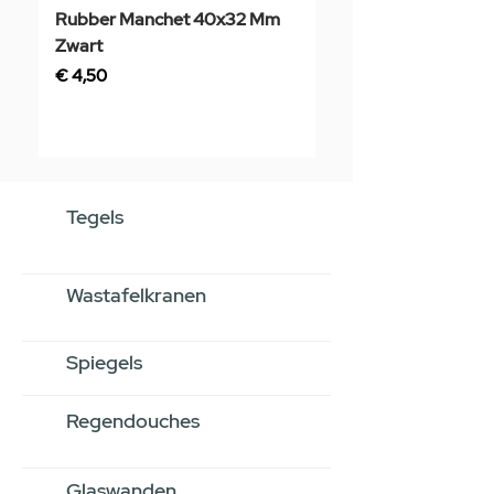
Rubber Manchet 40x32 Mm
Tegelstaal
Zwart
Prijs
€ 3,50
Prijs
€ 4,50
Tegels
Wastafelkranen
Spiegels
Regendouches
Glaswanden