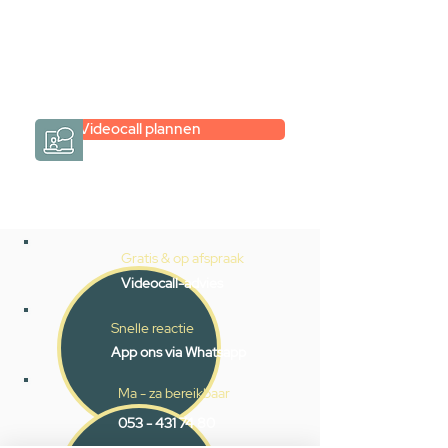
eenvoudig en verrassend
persoonlijk.
→
Hoe werkt het?
Videocall plannen
Gratis & op afspraak
Videocall-advies
Snelle reactie
App ons via Whatsapp
Ma - za bereikbaar
053 - 431 74 80