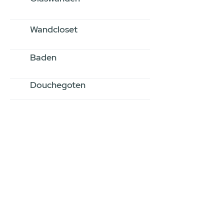
Wandcloset
Baden
Douchegoten
Stel jouw badkamer
samen via een
videogesprek
Inspiratie gevonden op internet,
maar je weet niet hoe je zelf een
hele badkamer moet samenstellen?
Een videogesprek met Gevelaar is