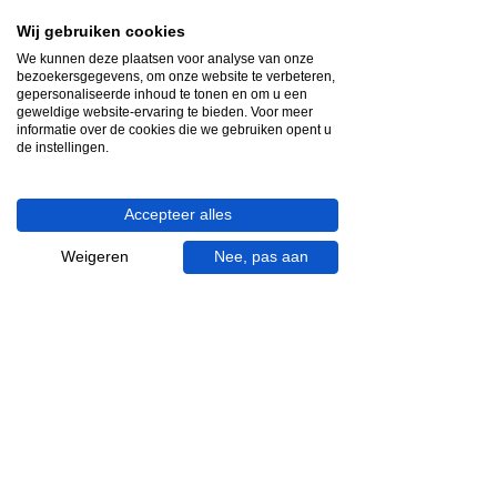
Heb je hulp nodig?
Wij gebruiken cookies
We helpen je graag.
We kunnen deze plaatsen voor analyse van onze
Wij zijn op werkdagen telefonisch bereikbaar
bezoekersgegevens, om onze website te verbeteren,
van 09.00 tot 18.00 uur, donderdag tot 20.00
gepersonaliseerde inhoud te tonen en om u een
geweldige website-ervaring te bieden. Voor meer
uur en op zaterdagen van 09.00 tot 16.00
informatie over de cookies die we gebruiken opent u
uur.
de instellingen.
053 - 431 74 80
Accepteer alles
info@gevelaar.nl
Haaksbergerstraat 201
Weigeren
Nee, pas aan
7513 EM Enschede
KVK:
92090354
BTW: NL865881091B01
Handige informatie voor jou.
Hoe werkt videocall je badkamer?
Vacatures