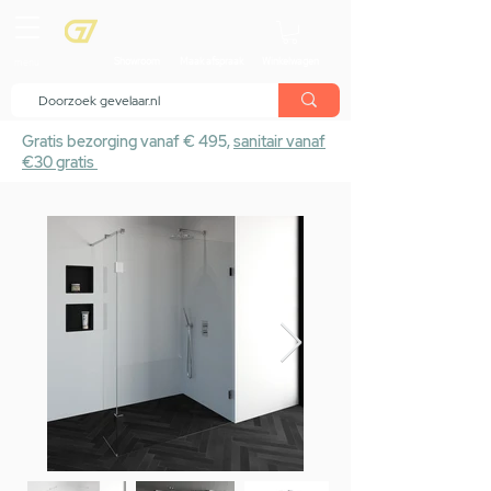
menu
Showroom
Maak afspraak
Winkelwagen
Gratis bezorging vanaf € 495,
sanitair vanaf
€30 gratis