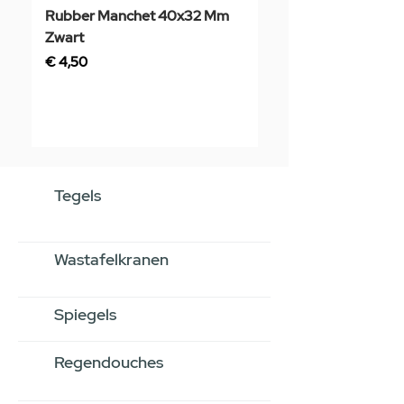
Rubber Manchet 40x32 Mm
Tegelstaal
Zwart
Prijs
€ 3,50
Prijs
€ 4,50
Tegels
Wastafelkranen
Spiegels
Regendouches