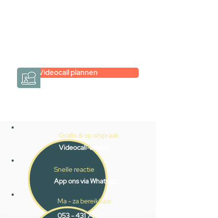
Een videogesprek met Gevelaar is
eenvoudig en verrassend
persoonlijk.
→
Hoe werkt het?
Videocall plannen
Gratis & op afspraak
Videocall-advies
Snelle reactie
App ons via Whatsapp
Ma - za bereikbaar
053 - 431 74 80