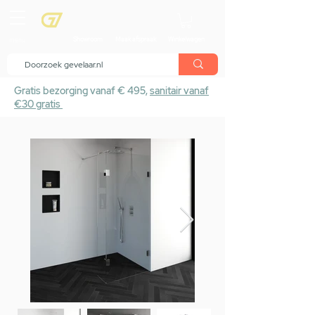
menu
Showroom
Maak afspraak
Winkelwagen
Gratis bezorging vanaf € 495,
sanitair vanaf
€30 gratis