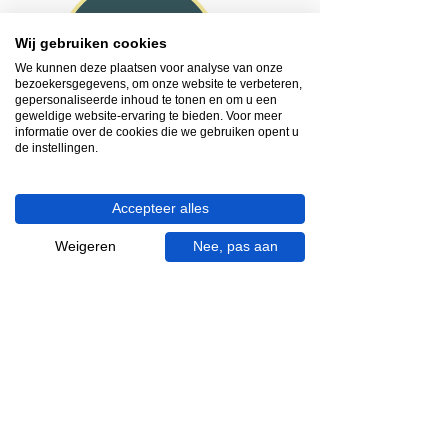
Heb je hulp nodig?
Wij gebruiken cookies
We helpen je graag.
We kunnen deze plaatsen voor analyse van onze
Wij zijn op werkdagen telefonisch bereikbaar
bezoekersgegevens, om onze website te verbeteren,
gepersonaliseerde inhoud te tonen en om u een
van 09.00 tot 18.00 uur, donderdag tot 20.00
geweldige website-ervaring te bieden. Voor meer
uur en op zaterdagen van 09.00 tot 16.00
informatie over de cookies die we gebruiken opent u
uur.
de instellingen.
053 - 431 74 80
Accepteer alles
info@gevelaar.nl
Haaksbergerstraat 201
Weigeren
Nee, pas aan
7513 EM Enschede
KVK:
92090354
BTW: NL865881091B01
Handige informatie voor jou.
Hoe werkt videocall je badkamer?
Vacatures