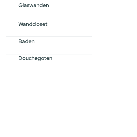
Glaswanden
Wandcloset
Baden
Douchegoten
Stel jouw badkamer
samen via een
videogesprek
Inspiratie gevonden op internet,
maar je weet niet hoe je zelf een
hele badkamer moet samenstellen?