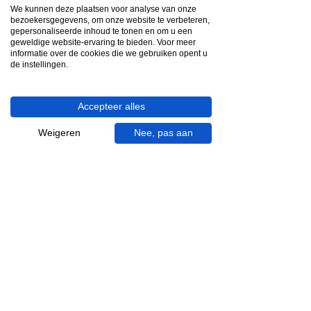
Snelle reactie
We kunnen deze plaatsen voor analyse van onze
App ons via Whatsapp
bezoekersgegevens, om onze website te verbeteren,
gepersonaliseerde inhoud te tonen en om u een
geweldige website-ervaring te bieden. Voor meer
Ma - za bereikbaar
informatie over de cookies die we gebruiken opent u
de instellingen.
053 - 431 74 80
Heb je hulp nodig?
Accepteer alles
We helpen je graag.
Wij zijn op werkdagen telefonisch bereikbaar
Weigeren
Nee, pas aan
van 09.00 tot 18.00 uur, donderdag tot 20.00
uur en op zaterdagen van 09.00 tot 16.00
uur.
053 - 431 74 80
info@gevelaar.nl
Haaksbergerstraat 201
7513 EM Enschede
KVK:
92090354
BTW: NL865881091B01