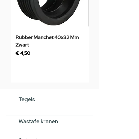
Rubber Manchet 40x32 Mm
Tegelstaal
Zwart
Prijs
€ 3,50
Prijs
€ 4,50
Tegels
Wastafelkranen