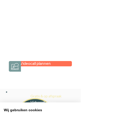
videogesprek
Inspiratie gevonden op internet,
maar je weet niet hoe je zelf een
hele badkamer moet samenstellen?
Een videogesprek met Gevelaar is
eenvoudig en verrassend
persoonlijk.
→
Hoe werkt het?
Videocall plannen
Gratis & op afspraak
Videocall-advies
Wij gebruiken cookies