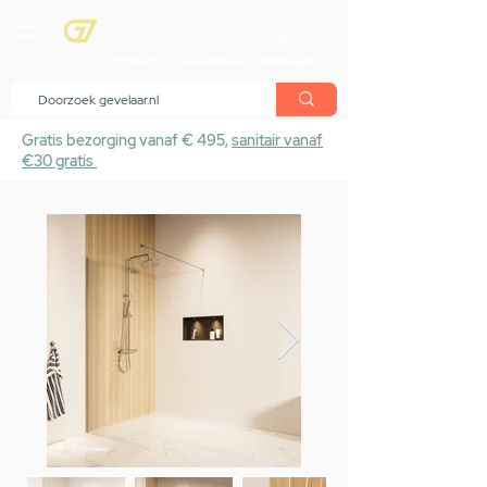
menu
Showroom
Maak afspraak
Winkelwagen
Gratis bezorging vanaf € 495,
sanitair vanaf
€30 gratis