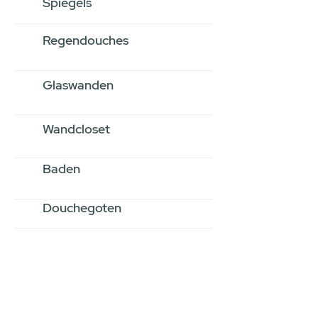
Spiegels
Regendouches
Glaswanden
Wandcloset
Baden
Douchegoten
Stel jouw badkamer
samen via een