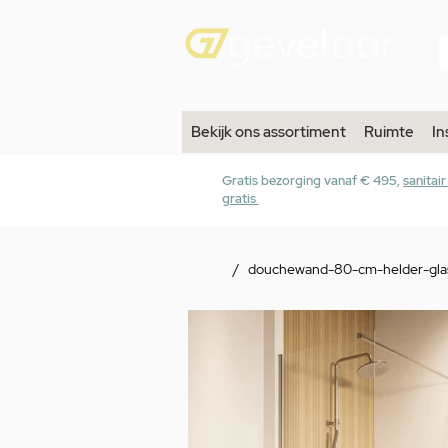
Bekijk ons assortiment
Ruimte
In
Gratis bezorging vanaf € 495,
sanitai
gratis
/
douchewand-80-cm-helder-glas