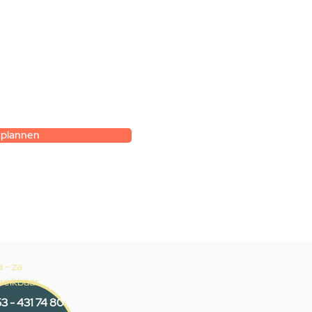
k
et hoe je zelf een
gesprek met
k.
 plannen
 - za
reikbaar
3 - 431 74 80