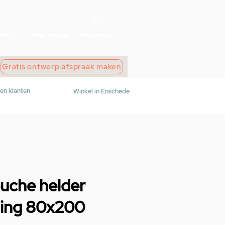
wroom
Maak afspraak
Winkelwagen
Gratis ontwerp afspraak maken
den klanten
Winkel in Enschede
uche helder
eling 80x200