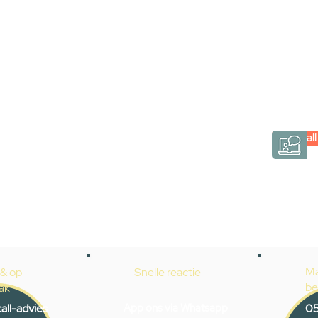
via een videogespre
Inspiratie gevonden op internet, maar je weet ni
hele badkamer moet samenstellen? Een video
Gevelaar is eenvoudig en verrassend persoonlij
Videocall
→
Hoe werkt het?
Ma
 & op
Snelle reactie
be
ak
all-advies
App ons via Whatsapp
05