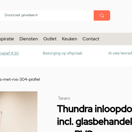
menu
Sho
spiratie
Diensten
Outlet
Keuken
Contact
r vanaf €30
Bezorging op afspraak
Al vele tevre
-met-rvs-304-profiel
Tanaro
Thundra inloopdo
incl. glasbehand