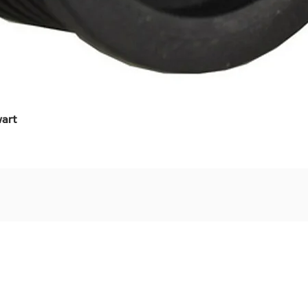
art
Snel overzicht
Stel jouw badkamer