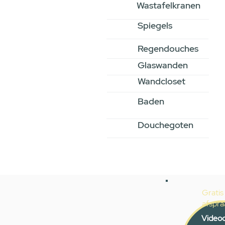
Wastafelkranen
Spiegels
Regendouches
Glaswanden
Wandcloset
Baden
Douchegoten
Gratis
afspra
Videoc