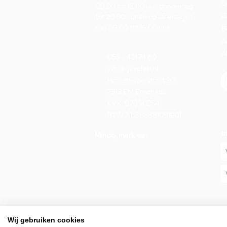
O
09.00 tot 18.00 uur, donderdag
G
tot 20.00 uur en op zaterdagen
van 09.00 tot 16.00 uur.
B
A
A
053 - 431 74 80
info@gevelaar.nl
Haaksbergerstraat 201
7513 EM Enschede
KVK: 92090354
BTW: NL865881091B01
I
Mincio, merk van
Wij gebruiken cookies