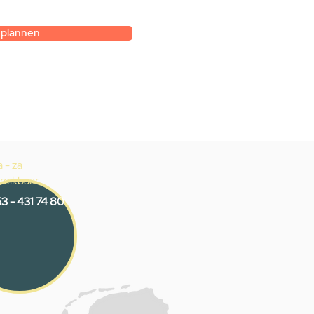
k.
 plannen
 - za
reikbaar
3 - 431 74 80