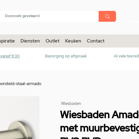
menu
Sho
spiratie
Diensten
Outlet
Keuken
Contact
r vanaf €30
Bezorging op afspraak
Al vele tevre
orsteld-staal-armado
Wiesbaden
Wiesbaden Amado
met muurbevestigi