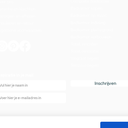
Complete badkamer
ver ons
Badkamer kopen
arantie en klachten
Badkamer op maat
ezorgen en afhalen
Badkamer indeling
nnuleren en retour
Badkamer plattegrond
lgemene voorwaarden
Badkamer verbouwen
Toilet inrichten
Toilet renovatie
Visgraat tegels
Terrazzo tegels
nspiratie in je mail
Inschrijven
Bekend van