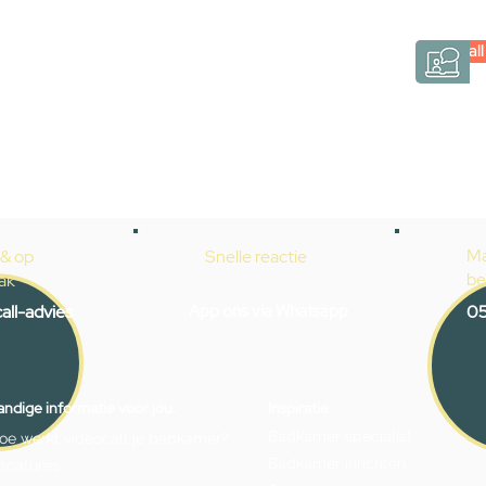
Gevelaar is eenvoudig en verrassend persoonlij
Videocall
→
Hoe werkt het?
Ma
 & op
Snelle reactie
be
ak
all-advies
App ons via Whatsapp
05
ndige informatie voor jou.
Inspiratie
Badkamer specialist
oe werkt videocall je badkamer?
Badkamer inrichten
acatures