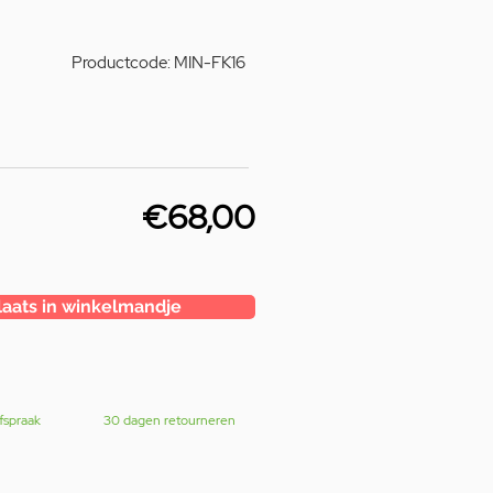
Productcode: MIN-FK16
€68,00
laats in winkelmandje
fspraak
30 dagen retourneren