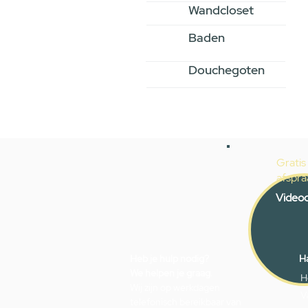
Wandcloset
Baden
Douchegoten
Gratis
afspra
Videoc
Heb je hulp nodig?
Ha
We helpen je graag.
H
Wij zijn op werkdagen
V
telefonisch bereikbaar van