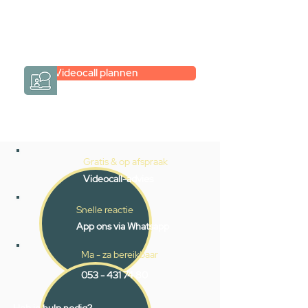
eenvoudig en verrassend
persoonlijk.
→
Hoe werkt het?
Videocall plannen
Gratis & op afspraak
Videocall-advies
Snelle reactie
App ons via Whatsapp
Ma - za bereikbaar
053 - 431 74 80
Heb je hulp nodig?