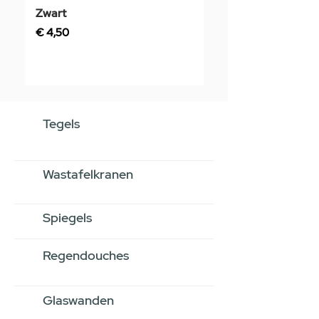
Zwart
Prijs
€ 3,50
Prijs
€ 4,50
Tegels
Wastafelkranen
Spiegels
Regendouches
Glaswanden