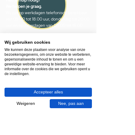
We helpen je graag.
Wij zijn op werkdagen telefonisch bereikbaar
van 09.00 tot 18.00 uur, donderdag tot 20.00
uur en op zaterdagen van 09.00 tot 16.00
uur.
Wij gebruiken cookies
053 - 431 74 80
We kunnen deze plaatsen voor analyse van onze
info@gevelaar.nl
bezoekersgegevens, om onze website te verbeteren,
gepersonaliseerde inhoud te tonen en om u een
Haaksbergerstraat 201
geweldige website-ervaring te bieden. Voor meer
7513 EM Enschede
informatie over de cookies die we gebruiken opent u
de instellingen.
KVK:
92090354
BTW: NL865881091B01
Accepteer alles
Weigeren
Nee, pas aan
Handige informatie voor jou.
Hoe werkt videocall je badkamer?
Vacatures
Over ons