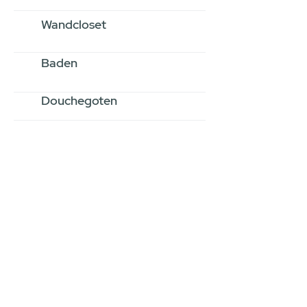
Wandcloset
Baden
Douchegoten
Stel jouw badkamer
samen via een
videogesprek
Inspiratie gevonden op internet,
maar je weet niet hoe je zelf een
hele badkamer moet samenstellen?
Een videogesprek met Gevelaar is