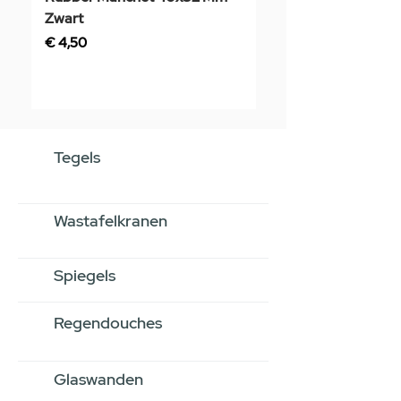
Zwart
Prijs
€ 3,50
Prijs
€ 4,50
Tegels
Wastafelkranen
Spiegels
Regendouches
Glaswanden