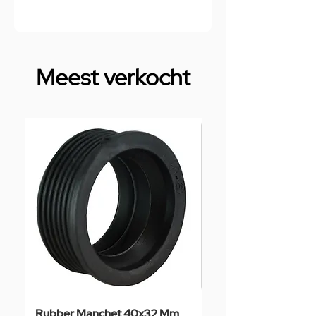
Meest verkocht
Rubber Manchet 40x32 Mm
Tegelstaal