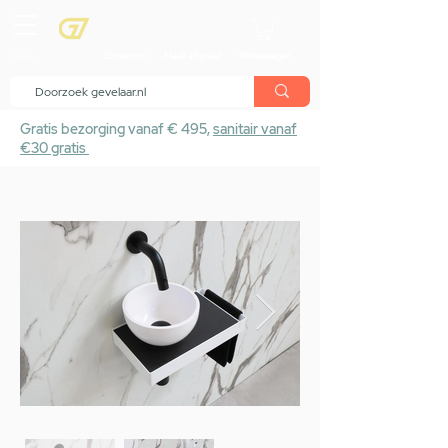
menu
Showroom
Maak afspraak
Winkelwagen
Gratis bezorging vanaf € 495,
sanitair vanaf
€30 gratis