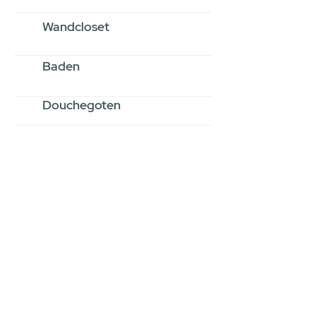
Wandcloset
Baden
Douchegoten
Stel jouw badkamer
samen via een
videogesprek
Inspiratie gevonden op internet,
maar je weet niet hoe je zelf een
hele badkamer moet samenstellen?
Een videogesprek met Gevelaar is