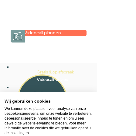
eenvoudig en verrassend
persoonlijk.
→
Hoe werkt het?
Videocall plannen
Gratis & op afspraak
Videocall-advies
Snelle reactie
App ons via Whatsapp
Wij gebruiken cookies
We kunnen deze plaatsen voor analyse van onze
Ma - za bereikbaar
bezoekersgegevens, om onze website te verbeteren,
gepersonaliseerde inhoud te tonen en om u een
053 - 431 74 80
geweldige website-ervaring te bieden. Voor meer
informatie over de cookies die we gebruiken opent u
de instellingen.