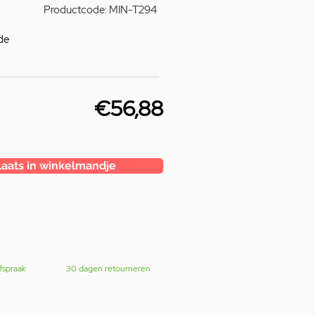
Productcode: MIN-T294
de
€56,88
laats in winkelmandje
fspraak
30 dagen retourneren