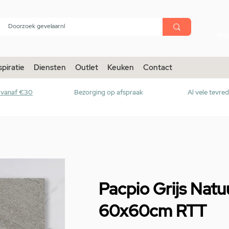
menu
Sho
spiratie
Diensten
Outlet
Keuken
Contact
r vanaf €30
Bezorging op afspraak
Al vele tevre
Pacpio Grijs Nat
60x60cm RTT