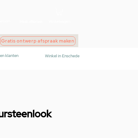
wroom
Maak afspraak
Winkelwagen
Gratis ontwerp afspraak maken
den klanten
Winkel in Enschede
uursteenlook