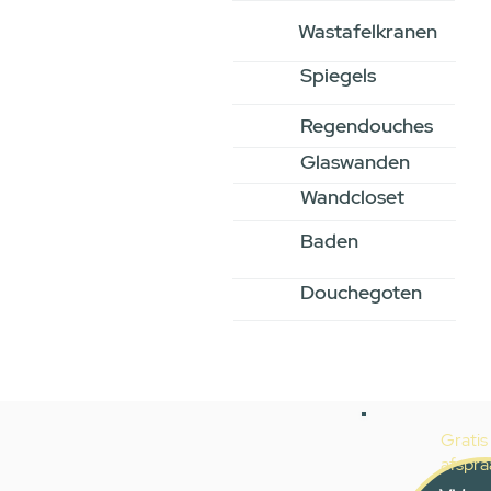
Wastafelkranen
Spiegels
Regendouches
Glaswanden
Wandcloset
Baden
Douchegoten
Gratis
afspra