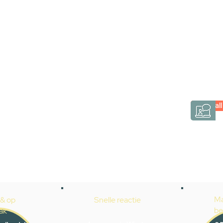
via een videogespre
Inspiratie gevonden op internet, maar je weet ni
hele badkamer moet samenstellen? Een video
Gevelaar is eenvoudig en verrassend persoonlij
Videocall
→
Hoe werkt het?
Ma
 & op
Snelle reactie
be
ak