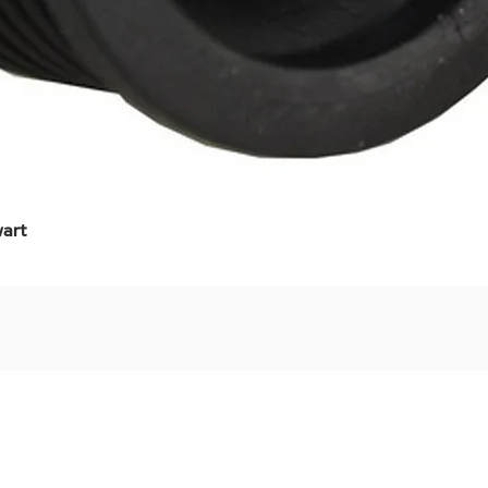
art
Snel overzicht
Stel jouw badkamer