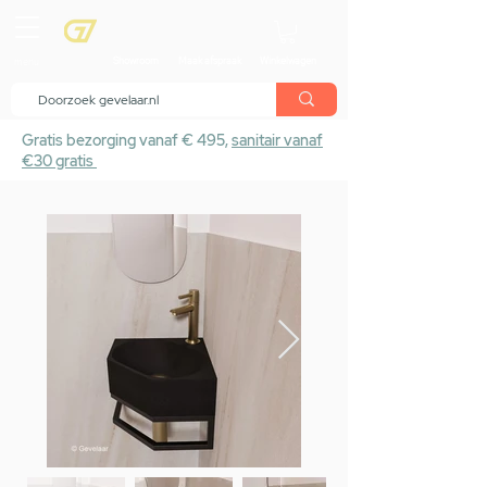
menu
Showroom
Maak afspraak
Winkelwagen
Gratis bezorging vanaf € 495,
sanitair vanaf
€30 gratis