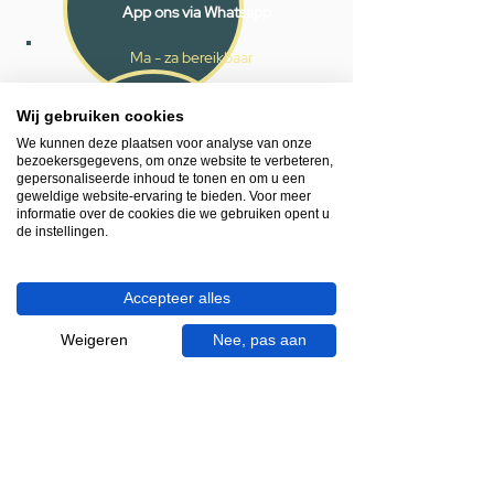
App ons via Whatsapp
Ma - za bereikbaar
053 - 431 74 80
Wij gebruiken cookies
Heb je hulp nodig?
We kunnen deze plaatsen voor analyse van onze
bezoekersgegevens, om onze website te verbeteren,
We helpen je graag.
gepersonaliseerde inhoud te tonen en om u een
Wij zijn op werkdagen telefonisch bereikbaar
geweldige website-ervaring te bieden. Voor meer
van 09.00 tot 18.00 uur, donderdag tot 20.00
informatie over de cookies die we gebruiken opent u
de instellingen.
uur en op zaterdagen van 09.00 tot 16.00
uur.
Accepteer alles
053 - 431 74 80
info@gevelaar.nl
Weigeren
Nee, pas aan
Haaksbergerstraat 201
7513 EM Enschede
KVK:
92090354
BTW: NL865881091B01