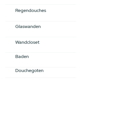
Regendouches
Glaswanden
Wandcloset
Baden
Douchegoten
Stel jouw badkamer
samen via een
videogesprek