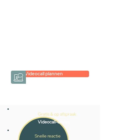
Inspiratie gevonden op internet,
maar je weet niet hoe je zelf een
hele badkamer moet samenstellen?
Een videogesprek met Gevelaar is
eenvoudig en verrassend
persoonlijk.
→
Hoe werkt het?
Videocall plannen
Gratis & op afspraak
Videocall-advies
Snelle reactie