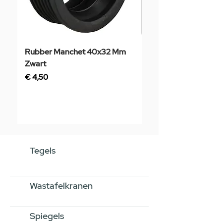
Rubber Manchet 40x32 Mm
Tegelstaal
Zwart
Prijs
€ 3,50
Prijs
€ 4,50
Tegels
Wastafelkranen
Spiegels