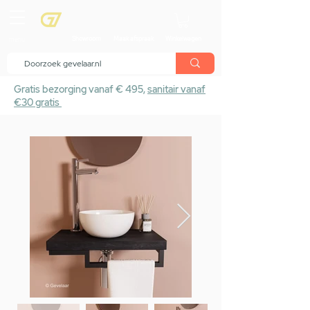
menu
Showroom
Maak afspraak
Winkelwagen
Gratis bezorging vanaf € 495,
sanitair vanaf
€30 gratis