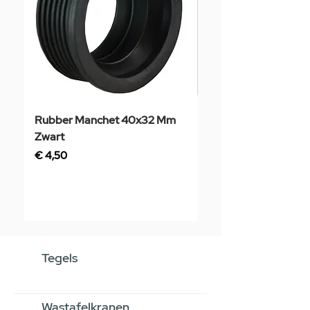
Rubber Manchet 40x32 Mm
Tegelstaal
Zwart
Prijs
€ 3,50
Prijs
€ 4,50
Tegels
Wastafelkranen