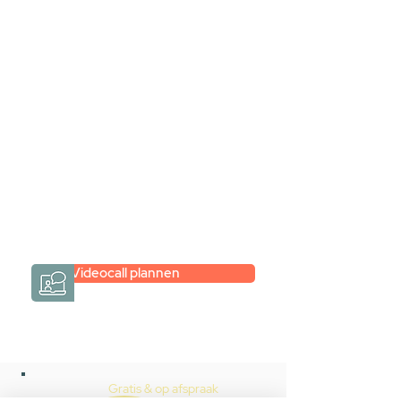
samen via een
videogesprek
Inspiratie gevonden op internet,
maar je weet niet hoe je zelf een
hele badkamer moet samenstellen?
Een videogesprek met Gevelaar is
eenvoudig en verrassend
persoonlijk.
→
Hoe werkt het?
Videocall plannen
Gratis & op afspraak