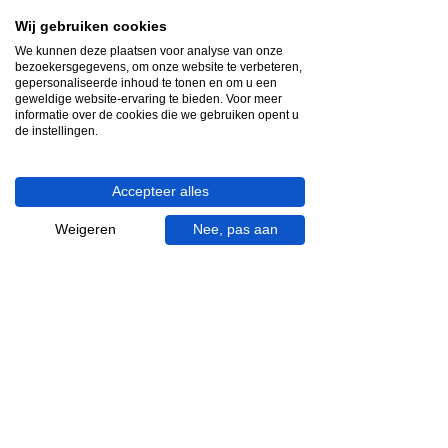
Videocall-advies
Wij gebruiken cookies
We kunnen deze plaatsen voor analyse van onze
Snelle reactie
bezoekersgegevens, om onze website te verbeteren,
App ons via Whatsapp
gepersonaliseerde inhoud te tonen en om u een
geweldige website-ervaring te bieden. Voor meer
informatie over de cookies die we gebruiken opent u
Ma - za bereikbaar
de instellingen.
053 - 431 74 80
Accepteer alles
Heb je hulp nodig?
We helpen je graag.
Weigeren
Nee, pas aan
Wij zijn op werkdagen telefonisch bereikbaar
van 09.00 tot 18.00 uur, donderdag tot 20.00
uur en op zaterdagen van 09.00 tot 16.00
uur.
053 - 431 74 80
info@gevelaar.nl
Haaksbergerstraat 201
7513 EM Enschede