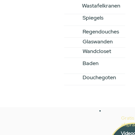
Wastafelkranen
Spiegels
Regendouches
Glaswanden
Wandcloset
Baden
Douchegoten
Gratis
afspra
Videoc