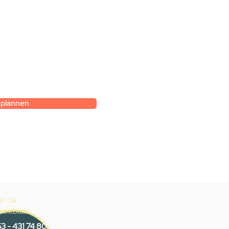
k
et hoe je zelf een
gesprek met
k.
 plannen
 - za
reikbaar
3 - 431 74 80