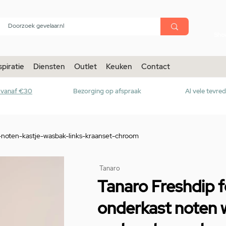
menu
Sho
spiratie
Diensten
Outlet
Keuken
Contact
r vanaf €30
Bezorging op afspraak
Al vele tevre
-noten-kastje-wasbak-links-kraanset-chroom
Tanaro
Tanaro Freshdip f
onderkast noten