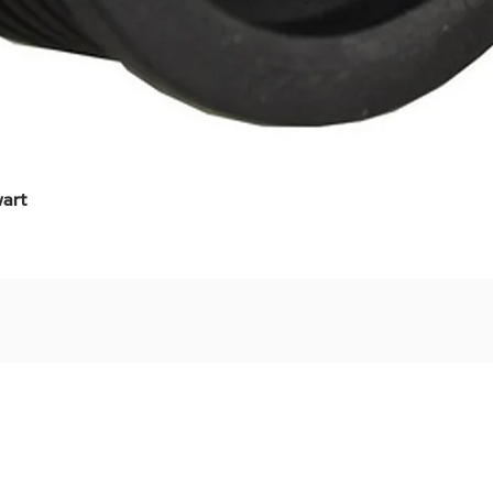
art
Snel overzicht
Stel jouw badkamer