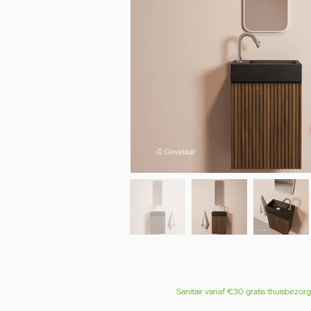
Sanitair vanaf €30 gratis thuisbezor