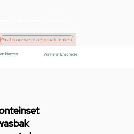
wroom
Maak afspraak
Winkelwagen
Gratis ontwerp afspraak maken
den klanten
Winkel in Enschede
onteinset
 wasbak