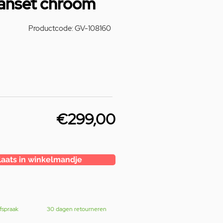
aanset chroom
Productcode: GV-108160
€299,00
laats in winkelmandje
fspraak
30 dagen retourneren