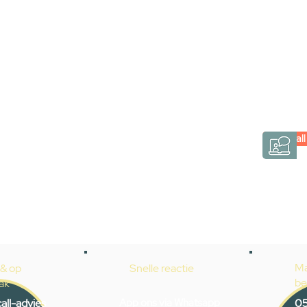
via een videogespre
Inspiratie gevonden op internet, maar je weet ni
hele badkamer moet samenstellen? Een video
Gevelaar is eenvoudig en verrassend persoonlij
Videocall
→
Hoe werkt het?
Ma
 & op
Snelle reactie
be
ak
all-advies
App ons via Whatsapp
05