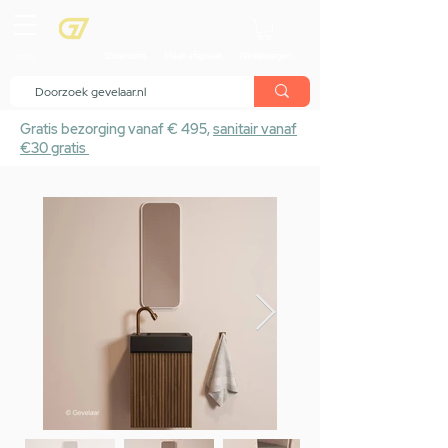
menu
Showroom
Maak afspraak
Winkelwagen
Gratis bezorging vanaf € 495,
sanitair vanaf
€30 gratis