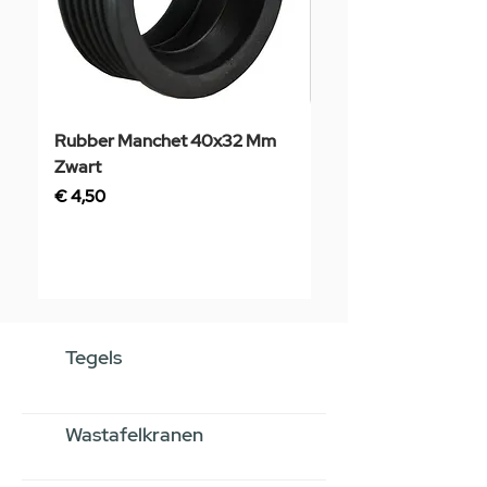
Rubber Manchet 40x32 Mm
Tegelstaal
Zwart
Prijs
€ 3,50
Prijs
€ 4,50
Tegels
Wastafelkranen