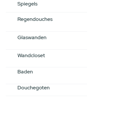
Spiegels
Regendouches
Glaswanden
Wandcloset
Baden
Douchegoten
Stel jouw badkamer
samen via een