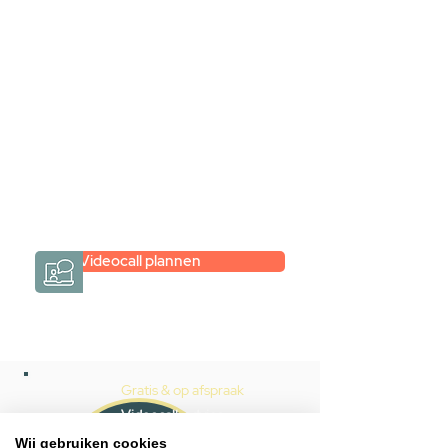
videogesprek
Inspiratie gevonden op internet,
maar je weet niet hoe je zelf een
hele badkamer moet samenstellen?
Een videogesprek met Gevelaar is
eenvoudig en verrassend
persoonlijk.
→
Hoe werkt het?
Videocall plannen
Gratis & op afspraak
Videocall-advies
Wij gebruiken cookies