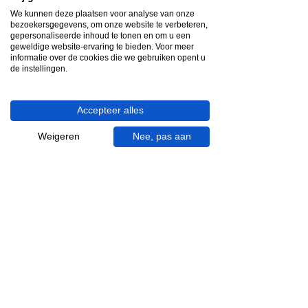
Snelle reactie
We kunnen deze plaatsen voor analyse van onze
App ons via Whatsapp
bezoekersgegevens, om onze website te verbeteren,
gepersonaliseerde inhoud te tonen en om u een
geweldige website-ervaring te bieden. Voor meer
Ma - za bereikbaar
informatie over de cookies die we gebruiken opent u
de instellingen.
053 - 431 74 80
Heb je hulp nodig?
Accepteer alles
We helpen je graag.
Wij zijn op werkdagen telefonisch bereikbaar
Weigeren
Nee, pas aan
van 09.00 tot 18.00 uur, donderdag tot 20.00
uur en op zaterdagen van 09.00 tot 16.00
uur.
053 - 431 74 80
info@gevelaar.nl
Haaksbergerstraat 201
7513 EM Enschede
KVK:
92090354
BTW: NL865881091B01