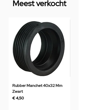
Meest verkocht
Rubber Manchet 40x32 Mm
Tegelstaal
Zwart
Prijs
€ 3,50
Prijs
€ 4,50