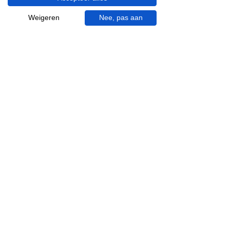
uur en op zaterdagen van 09.00 tot 16.00
uur.
Weigeren
Nee, pas aan
053 - 431 74 80
info@gevelaar.nl
Haaksbergerstraat 201
7513 EM Enschede
KVK:
92090354
BTW: NL865881091B01
Handige informatie voor jou.
Hoe werkt videocall je badkamer?
Vacatures
Over ons
Garantie en klachten
Bezorgen en afhalen
Annuleren en retour