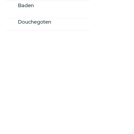
Baden
Douchegoten
Stel jouw badkamer
samen via een
videogesprek
Inspiratie gevonden op internet,
maar je weet niet hoe je zelf een
hele badkamer moet samenstellen?
Een videogesprek met Gevelaar is
eenvoudig en verrassend
persoonlijk.
→
Hoe werkt het?