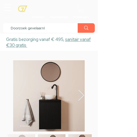
menu
Showroom
Maak afspraak
Winkelwagen
Gratis bezorging vanaf € 495,
sanitair vanaf
€30 gratis