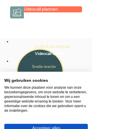
Videocall plannen
Gratis & op afspraak
Videocall-advies
Snelle reactie
App ons via Whatsapp
Wij gebruiken cookies
Ma - za bereikbaar
We kunnen deze plaatsen voor analyse van onze
bezoekersgegevens, om onze website te verbeteren,
053 - 431 74 80
gepersonaliseerde inhoud te tonen en om u een
geweldige website-ervaring te bieden. Voor meer
informatie over de cookies die we gebruiken opent u
Heb je hulp nodig?
de instellingen.
We helpen je graag.
Wij zijn op werkdagen telefonisch bereikbaar
van 09.00 tot 18.00 uur, donderdag tot 20.00
Accepteer alles