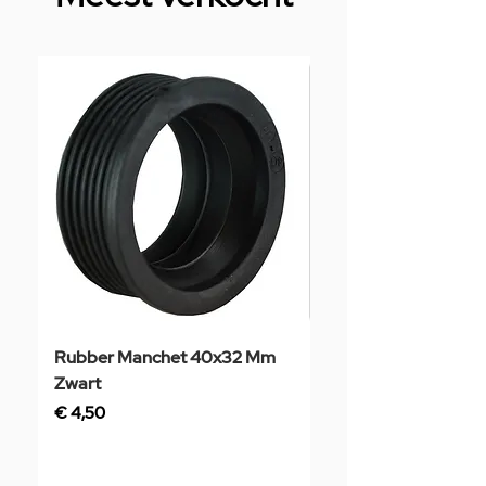
Rubber Manchet 40x32 Mm
Tegelstaal
Zwart
Prijs
€ 3,50
Prijs
€ 4,50