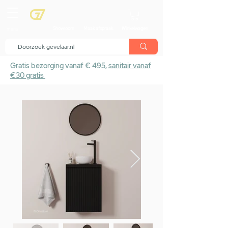
menu
Showroom
Maak afspraak
Winkelwagen
Gratis bezorging vanaf € 495,
sanitair vanaf
€30 gratis