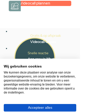
Videocall plannen
Gratis & op afspraak
Videocall-advies
Snelle reactie
App ons via Whatsapp
Wij gebruiken cookies
Ma - za bereikbaar
We kunnen deze plaatsen voor analyse van onze
053 - 431 74 80
bezoekersgegevens, om onze website te verbeteren,
gepersonaliseerde inhoud te tonen en om u een
geweldige website-ervaring te bieden. Voor meer
Heb je hulp nodig?
informatie over de cookies die we gebruiken opent u
de instellingen.
We helpen je graag.
Wij zijn op werkdagen telefonisch bereikbaar
van 09.00 tot 18.00 uur, donderdag tot 20.00
Accepteer alles
uur en op zaterdagen van 09.00 tot 16.00