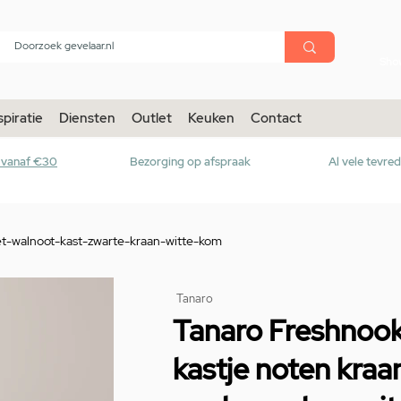
menu
Sho
spiratie
Diensten
Outlet
Keuken
Contact
r vanaf €30
Bezorging op afspraak
Al vele tevre
et-walnoot-kast-zwarte-kraan-witte-kom
Tanaro
Tanaro Freshnook
kastje noten kraa