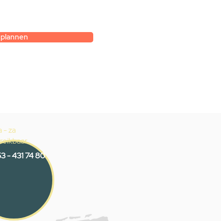
gesprek met
k.
 plannen
 - za
reikbaar
3 - 431 74 80