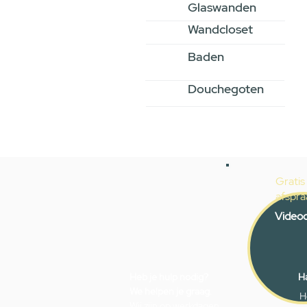
Glaswanden
Wandcloset
Baden
Douchegoten
Gratis
afspra
Videoc
Heb je hulp nodig?
Ha
We helpen je graag.
H
Wij zijn op werkdagen