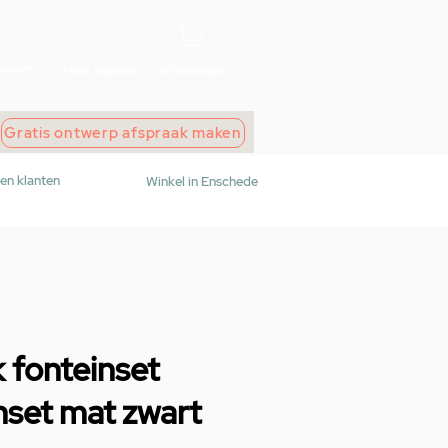
wroom
Maak afspraak
Winkelwagen
Gratis ontwerp afspraak maken
den klanten
Winkel in Enschede
 fonteinset
nset mat zwart