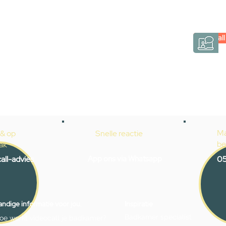
hele badkamer moet samenstellen? Een video
Gevelaar is eenvoudig en verrassend persoonlij
Videocall
→
Hoe werkt het?
Ma
 & op
Snelle reactie
be
ak
all-advies
App ons via Whatsapp
05
ndige informatie voor jou.
Inspiratie
Badkamer specialist
oe werkt videocall je badkamer?