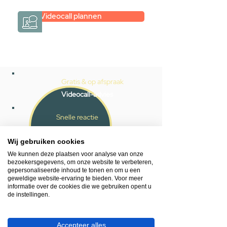
Videocall plannen
Gratis & op afspraak
Videocall-advies
Snelle reactie
App ons via Whatsapp
Wij gebruiken cookies
Ma - za bereikbaar
We kunnen deze plaatsen voor analyse van onze
bezoekersgegevens, om onze website te verbeteren,
053 - 431 74 80
gepersonaliseerde inhoud te tonen en om u een
geweldige website-ervaring te bieden. Voor meer
informatie over de cookies die we gebruiken opent u
Heb je hulp nodig?
de instellingen.
We helpen je graag.
Wij zijn op werkdagen telefonisch bereikbaar
van 09.00 tot 18.00 uur, donderdag tot 20.00
Accepteer alles