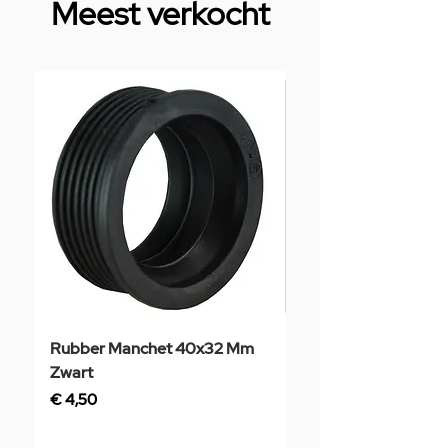
Meest verkocht
Rubber Manchet 40x32 Mm
Tegelstaal
Zwart
Prijs
€ 3,50
Prijs
€ 4,50