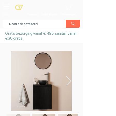
menu
Showroom
Maak afspraak
Winkelwagen
Gratis bezorging vanaf € 495,
sanitair vanaf
€30 gratis