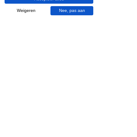
uur en op zaterdagen van 09.00 tot 16.00
uur.
Weigeren
Nee, pas aan
053 - 431 74 80
info@gevelaar.nl
Haaksbergerstraat 201
7513 EM Enschede
KVK:
92090354
BTW: NL865881091B01
Handige informatie voor jou.
Hoe werkt videocall je badkamer?
Vacatures
Over ons
Garantie en klachten
Bezorgen en afhalen
Annuleren en retour