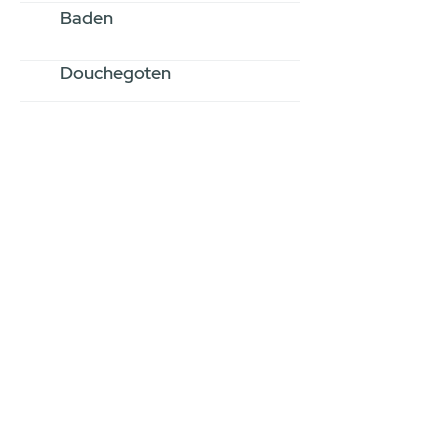
Baden
Douchegoten
Stel jouw badkamer
samen via een
videogesprek
Inspiratie gevonden op internet,
maar je weet niet hoe je zelf een
hele badkamer moet samenstellen?
Een videogesprek met Gevelaar is
eenvoudig en verrassend
persoonlijk.
→
Hoe werkt het?