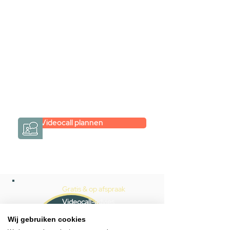
Inspiratie gevonden op internet,
maar je weet niet hoe je zelf een
hele badkamer moet samenstellen?
Een videogesprek met Gevelaar is
eenvoudig en verrassend
persoonlijk.
→
Hoe werkt het?
Videocall plannen
Gratis & op afspraak
Videocall-advies
Wij gebruiken cookies
Snelle reactie