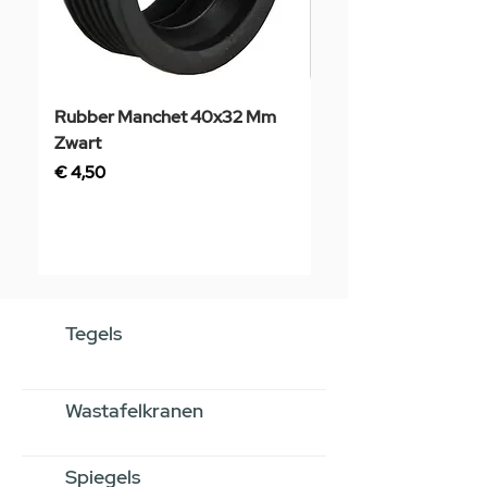
Rubber Manchet 40x32 Mm
Tegelstaal
Zwart
Prijs
€ 3,50
Prijs
€ 4,50
Tegels
Wastafelkranen
Spiegels