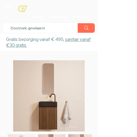
menu
Showroom
Maak afspraak
Winkelwagen
Gratis bezorging vanaf € 495,
sanitair vanaf
€30 gratis