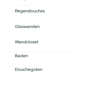
Regendouches
Glaswanden
Wandcloset
Baden
Douchegoten
Stel jouw badkamer
samen via een
videogesprek