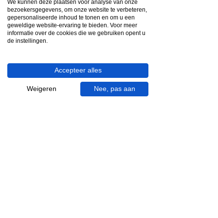
We kunnen deze plaatsen voor analyse van onze
App ons via Whatsapp
bezoekersgegevens, om onze website te verbeteren,
gepersonaliseerde inhoud te tonen en om u een
geweldige website-ervaring te bieden. Voor meer
Ma - za bereikbaar
informatie over de cookies die we gebruiken opent u
053 - 431 74 80
de instellingen.
Heb je hulp nodig?
Accepteer alles
We helpen je graag.
Wij zijn op werkdagen telefonisch bereikbaar
Weigeren
Nee, pas aan
van 09.00 tot 18.00 uur, donderdag tot 20.00
uur en op zaterdagen van 09.00 tot 16.00
uur.
053 - 431 74 80
info@gevelaar.nl
Haaksbergerstraat 201
7513 EM Enschede
KVK:
92090354
BTW: NL865881091B01