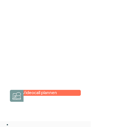
Stel jouw badkamer
samen via een
videogesprek
Inspiratie gevonden op internet,
maar je weet niet hoe je zelf een
hele badkamer moet samenstellen?
Een videogesprek met Gevelaar is
eenvoudig en verrassend
persoonlijk.
→
Hoe werkt het?
Videocall plannen