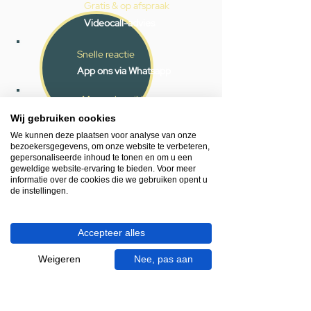
Gratis & op afspraak
Videocall-advies
Snelle reactie
App ons via Whatsapp
Ma - za bereikbaar
Wij gebruiken cookies
053 - 431 74 80
We kunnen deze plaatsen voor analyse van onze
bezoekersgegevens, om onze website te verbeteren,
Heb je hulp nodig?
gepersonaliseerde inhoud te tonen en om u een
We helpen je graag.
geweldige website-ervaring te bieden. Voor meer
informatie over de cookies die we gebruiken opent u
Wij zijn op werkdagen telefonisch bereikbaar
de instellingen.
van 09.00 tot 18.00 uur, donderdag tot 20.00
uur en op zaterdagen van 09.00 tot 16.00
uur.
Accepteer alles
053 - 431 74 80
Weigeren
Nee, pas aan
info@gevelaar.nl
Haaksbergerstraat 201