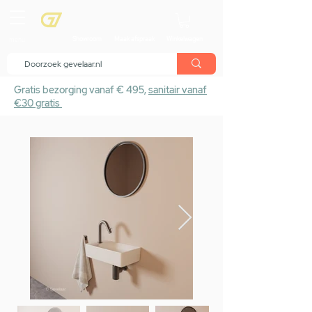
menu
Showroom
Maak afspraak
Winkelwagen
Gratis bezorging vanaf € 495,
sanitair vanaf
€30 gratis