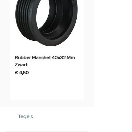
Rubber Manchet 40x32 Mm
Tegelstaal
Zwart
Prijs
€ 3,50
Prijs
€ 4,50
Tegels